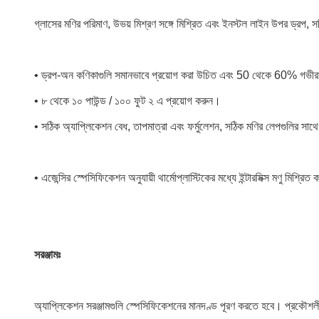
গ্লাসের মণির পরিমাণ, উভয় মিশ্রণ সঙ্গে মিশ্রিত এবং ইনস্টল লাইন উপর ড্রপ,
• ড্রপ-অন কণিকাগুলি সমানভাবে প্রয়োগ করা উচিত এবং 50 থেকে 60% গভীরত
• ৮ থেকে ১০ পাউন্ড / ১০০ ফুট ২ এ প্রয়োগ করুন।
• সঠিক অ্যাপ্লিকেশন বেধ, তাপমাত্রা এবং ফর্মুলেশন, সঠিক মণির লেপগুলির সাথ
• এজেন্সির স্পেসিফিকেশন অনুযায়ী থার্মোপ্লাস্টিকের মধ্যে ইন্টারমিক্স মণু মিশ্রিত
সরঞ্জামঃ
অ্যাপ্লিকেশন সরঞ্জামগুলি স্পেসিফিকেশনের মানদণ্ড পূরণ করতে হবে। প্রকৌশলী