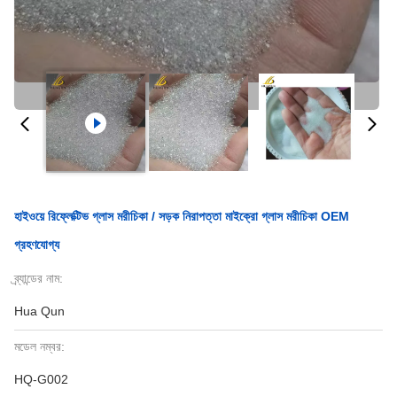
হাইওয়ে রিফ্লেক্টিভ গ্লাস মরীচিকা / সড়ক নিরাপত্তা মাইক্রো গ্লাস মরীচিকা OEM
গ্রহণযোগ্য
ব্র্যান্ডের নাম:
Hua Qun
মডেল নম্বর:
HQ-G002