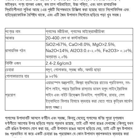
মাইক্রন. পণ্য হালকা ওজন, কম তাপ পরিবাহিতা, উচ্চ শক্তি, এবং ভাল রাসায়নিক
স্থিতিশীলতা সুবিধা আছে।এর পৃষ্ঠটি বিশেষভাবে চিকিত্সা করা হয়েছে যাতে লিপোফিলিক এবং
হাইড্রোফোবিক বৈশিষ্ট্য থাকে, এবং এটি জৈব উপাদান সিস্টেমে ছড়িয়ে পড়া খুব সহজ।
পণ্যের নাম
গ্লাসের মরীচিকা, গ্লাসের মাইক্রোমরীচিকা
আকার
20-400 মেশ বা কাস্টমাইজড
SiO2>67%, CaO>8.0%, MgO>2.5%,
রাসায়নিক গঠন
Na2O<14%, AI2O3:0.৫-২.০%, Fe2O3> ০.১৫%,
অন্যান্য ২.০%
নির্দিষ্ট ওজন
2.4-2.6g/cm3
চেহারা
মসৃণ, গোলাকার, স্বচ্ছ কাঁচ, অশুচি ছাড়া
গোলাকারতার হার
≥ ৮৫%
এয়ারস্পেস যন্ত্রপাতি, জিব্রা ক্রসিংয়ের রাতের প্রতিফলন, নন-
স্টপ লাইন, শহুরে ট্রাফিক রাস্তায় ডাবল হলুদ লাইন,ট্রাফিক
প্রয়োগ
সাইন এবং নাইট রিফ্লেক্স ডিভাইস. প্লাস্টিক, রাবার, লেপ
ইত্যাদিতে ফিলার হিসাবে ব্যবহার করা যেতে পারে কৃত্রিম মার্বেল
জন্য সজ্জা।
গ্লাসের উপাদানটি আসলে বর্ণহীন এবং স্বচ্ছ, কিন্তু যেহেতু গ্লাসের মণির পুরো দৃশ্যমান
বর্ণালীতে আলোর উপর ছড়িয়ে পড়ার প্রভাব রয়েছে, তাই এটি সাদা রঙের দেখাচ্ছে।কিন্তু যখন
এটি রঙিন উপাদান যোগ করা হয়, এটি উপাদান রঙের আলো ছড়িয়ে দেয়, তাই এটি মূল উপাদান
রঙ প্রভাবিত না করে একটি চেহারা রঙ প্রয়োজন যে কোন উপাদান ব্যাপকভাবে ব্যবহার করা