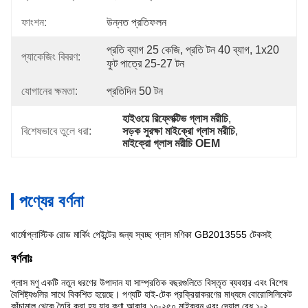
ফাংশন:
উন্নত প্রতিফলন
প্রতি ব্যাগ 25 কেজি, প্রতি টন 40 ব্যাগ, 1x20 
প্যাকেজিং বিবরণ:
ফুট পাত্রে 25-27 টন
যোগানের ক্ষমতা:
প্রতিদিন 50 টন
হাইওয়ে রিফ্লেক্টিভ গ্লাস মরীচি
, 
বিশেষভাবে তুলে ধরা:
সড়ক সুরক্ষা মাইক্রো গ্লাস মরীচি
, 
মাইক্রো গ্লাস মরীচি OEM
পণ্যের বর্ণনা
থার্মোপ্লাস্টিক রোড মার্কিং পেইন্টের জন্য স্বচ্ছ গ্লাস মণিকা GB2013555 টেকসই
বর্ণনাঃ
গ্লাস মণু একটি নতুন ধরণের উপাদান যা সাম্প্রতিক বছরগুলিতে বিস্তৃত ব্যবহার এবং বিশেষ
বৈশিষ্ট্যগুলির সাথে বিকশিত হয়েছে। পণ্যটি হাই-টেক প্রক্রিয়াকরণের মাধ্যমে বোরোসিলিকেট
কাঁচামাল থেকে তৈরি করা হয়,যার কণা আকার ১০-২৫০ মাইক্রন এবং দেয়াল বেধ ১-২