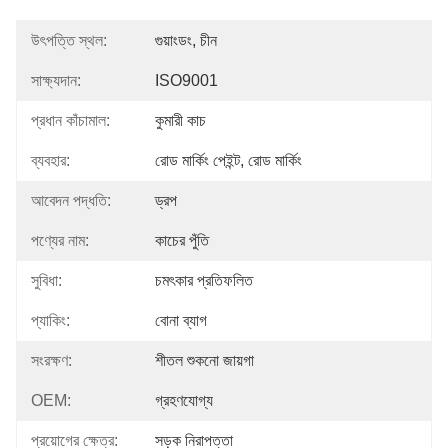
উৎপত্তি স্থল:
গুয়াংডং, চীন
সাক্ষ্যদান:
ISO9001
প্রধান কাঁচামাল:
কুমারী কাচ
ব্যবহার:
রোড মার্কিং পেইন্ট, রোড মার্কিং
আবেদন পদ্ধতি:
ড্রপ
পণ্যের নাম:
কাচের পুঁতি
সুবিধা:
চমৎকার প্রতিফলিত
প্যাকিং:
বোনা ব্যাগ
সংরক্ষণ:
শীতল শুকনো জায়গা
OEM:
গ্রহণযোগ্য
প্রয়োগের ক্ষেত্র:
সড়ক নিরাপত্তা