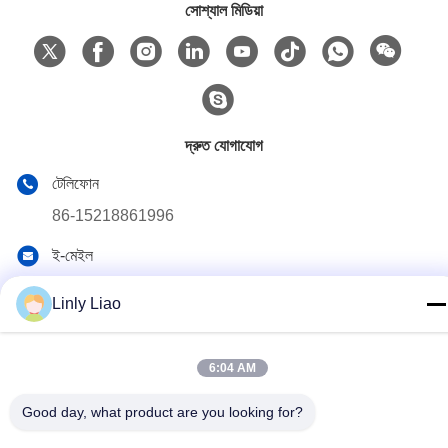
সোশ্যাল মিডিয়া
দ্রুত যোগাযোগ
টেলিফোন
86-15218861996
ই-মেইল
hqtraffic@hotmail.com
Linly Liao
ঠিকানা
রুম ৫২২, বৈজ্ঞানিক গবেষণা অফিস ভবন, ৬৩ পুণান রোড, হুয়াংপু জেলা, গুয়াংজু, চীন
6:04 AM
Good day, what product are you looking for?
গোপনীয়তা নীতি
|
সাইট ম্যাপ
চীন ভালো মানের থার্মোপ্লাস্টিক রোড মার্কিং পেইন্ট সরবরাহকারী। কপিরাইট © 2024-