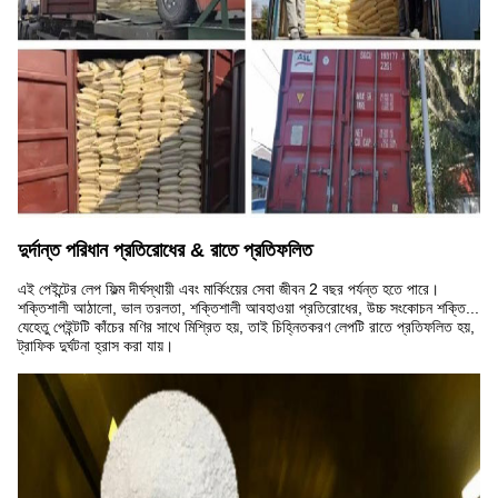
দুর্দান্ত পরিধান প্রতিরোধের & রাতে প্রতিফলিত
এই পেইন্টের লেপ ফিল্ম দীর্ঘস্থায়ী এবং মার্কিংয়ের সেবা জীবন 2 বছর পর্যন্ত হতে পারে।
শক্তিশালী আঠালো, ভাল তরলতা, শক্তিশালী আবহাওয়া প্রতিরোধের, উচ্চ সংকোচন শক্তি...
যেহেতু পেইন্টটি কাঁচের মণির সাথে মিশ্রিত হয়, তাই চিহ্নিতকরণ লেপটি রাতে প্রতিফলিত হয়,
ট্রাফিক দুর্ঘটনা হ্রাস করা যায়।