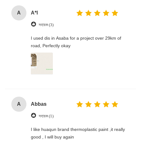
A
A*l
সহায়ক (3)
I used dis in Asaba for a project over 29km of
road, Perfectly okay
A
Abbas
সহায়ক (1)
I like huaqun brand thermoplastic paint ,it really
good , I will buy again