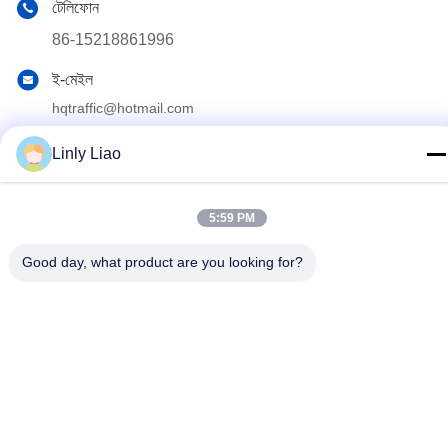
টেলিফোন
86-15218861996
ই-মেইল
hqtraffic@hotmail.com
ঠিকানা
Linly Liao
রুম ৫২২, বৈজ্ঞানিক গবেষণা অফিস ভবন, ৬৩ পুণান রোড, হুয়াংপু জেলা, গুয়াংজু, চীন
5:59 PM
গোপনীয়তা নীতি
|
সাইট ম্যাপ
Good day, what product are you looking for?
চীন ভালো মানের থার্মোপ্লাস্টিক রোড মার্কিং পেইন্ট সরবরাহকারী। কপিরাইট © 2024-
2026 Guangdong Hua Qun Traffic Facilities Co., Ltd. By Shares
সমস্ত অধিকার সংরক্ষিত।