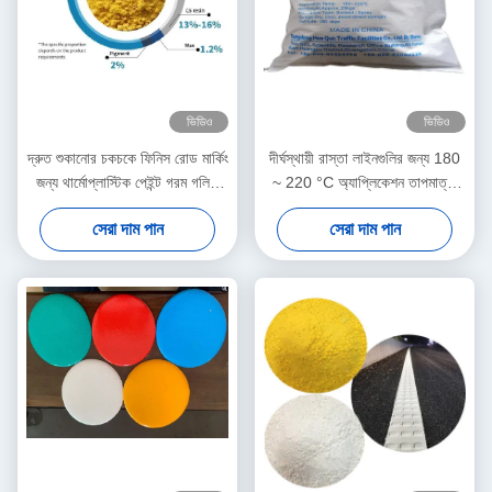
ভিডিও
ভিডিও
দ্রুত শুকানোর চকচকে ফিনিস রোড মার্কিং
দীর্ঘস্থায়ী রাস্তা লাইনগুলির জন্য 180
জন্য থার্মোপ্লাস্টিক পেইন্ট গরম গলিত
~ 220 °C অ্যাপ্লিকেশন তাপমাত্রা
রোড মার্কিং পেইন্ট
এবং দ্রুত শুকানোর (3 মিনিট) সঙ্গে C5
সেরা দাম পান
সেরা দাম পান
রজন থার্মোপ্লাস্টিক রাস্তা চিহ্নিতকরণ
পেইন্ট