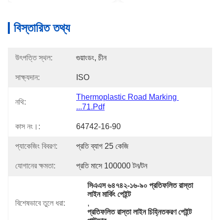
বিস্তারিত তথ্য
উৎপত্তি স্থল:
গুয়াংডং, চীন
সাক্ষ্যদান:
ISO
Thermoplastic Road Marking 
নথি:
...71.pdf
কাস নং।:
64742-16-90
প্যাকেজিং বিবরণ:
প্রতি ব্যাগ 25 কেজি
যোগানের ক্ষমতা:
প্রতি মাসে 100000 টন/টন
সিএএস ৬৪৭৪২-১৬-৯০ প্রতিফলিত রাস্তা 
লাইন মার্কিং পেইন্ট
বিশেষভাবে তুলে ধরা:
, 
প্রতিফলিত রাস্তা লাইন চিহ্নিতকরণ পেইন্ট 