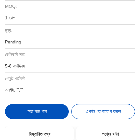
MOQ:
1 ব্যাগ
মূল্য:
Pending
ডেলিভারি সময়:
5-8 কার্যদিবস
পেমেন্ট শর্তাবলী:
এল/সি, টি/টি
সেরা দাম পান
এখনই যোগাযোগ করুন
বিস্তারিত তথ্য
পণ্যের বর্ণনা