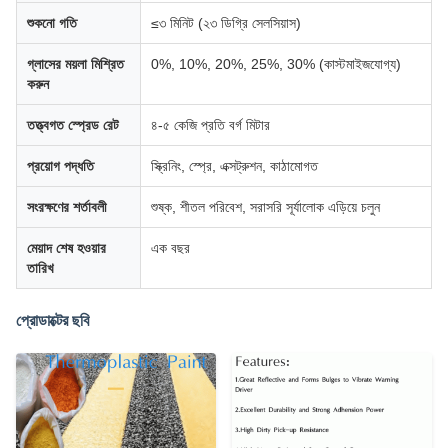
শুকনো গতি
≤৩ মিনিট (২৩ ডিগ্রি সেলসিয়াস)
গ্লাসের ময়লা মিশ্রিত
0%, 10%, 20%, 25%, 30% (কাস্টমাইজযোগ্য)
করুন
তত্ত্বগত স্প্রেড রেট
৪-৫ কেজি প্রতি বর্গ মিটার
প্রয়োগ পদ্ধতি
স্ক্রিনিং, স্প্রে, এক্সট্রুশন, কাঠামোগত
সংরক্ষণের শর্তাবলী
শুষ্ক, শীতল পরিবেশ, সরাসরি সূর্যালোক এড়িয়ে চলুন
মেয়াদ শেষ হওয়ার
এক বছর
তারিখ
প্রোডাক্টের ছবি