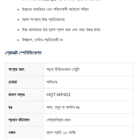
উচ্চতর স্থায়িত্ব এবং শক্তিশালী আঠালো শক্তি
ময়লা সংগ্রহে উচ্চ প্রতিরোধের
উচ্চ ব্যবহারের হার হ্রাস গ্যাস খরচ এবং খরচ সঞ্চয় জন্য
উজ্জ্বল, ফেইড-প্রতিরোধী রং
প্রোডাক্ট স্পেসিফিকেশন
পণ্যের ধরন
সড়ক চিহ্নিতকরণ পেইন্ট
চেহারা
পাউডার
মডেল নম্বর
HQT-MP401
রঙ
সাদা, হলুদ বা কাস্টম রঙ
প্রধান কাঁচামাল
পেট্রোলিয়াম রজন
ওজন
ব্যাগ প্রতি ২৫ কেজি