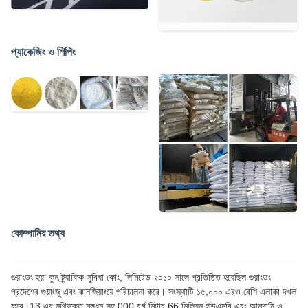
প্যাকেজিং ও শিপিং
কোম্পানির তথ্য
গুয়াংডং হুয়া কুন ট্র্যাফিক সুবিধা কোং, লিমিটেড ২০১০ সালে প্রতিষ্ঠিত হয়েছিল গুয়াংডং
প্রদেশের গুয়াংজু এবং ঝানজিয়াংয়ে পরিচালনা করে। সংস্থাটি ১৫,০০০ এরও বেশি এলাকা দখল
করে।13 এর নথিভুক্ত মূলধন সহ 000 বর্গ মিটার.66 মিলিয়ন ইউএনবি এবং আমদানি ও