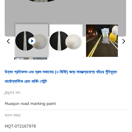
উন্নত প্রতিফলন এবং দ্রুত শুকানোর (৩ মিনিট) জন্য সামঞ্জস্যযোগ্য কাঁচের পুঁতিযুক্ত
থার্মোপ্লাস্টিক রোড মার্কিং পেইন্ট
ব্র্যান্ডের নাম:
Huaqun road marking paint
মডেল নম্বর:
HQT-072167978