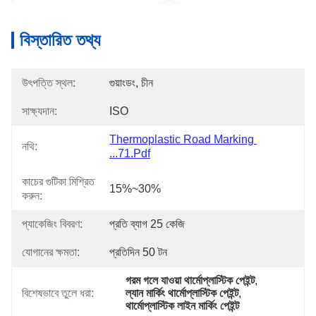
বিস্তারিত তথ্য
উৎপত্তি স্থল:
গুয়াংডং, চীন
সাক্ষ্যদান:
ISO
Thermoplastic Road Marking 
নথি:
...71.pdf
কাচের গুটিকা মিশ্রিত
15%~30%
করুন:
প্যাকেজিং বিবরণ:
প্রতি ব্যাগ 25 কেজি
যোগানের ক্ষমতা:
প্রতিদিন 50 টন
গরম গলে যাওয়া থার্মোপ্লাস্টিক পেইন্ট
, 
বিশেষভাবে তুলে ধরা:
ল্যান মার্কিং থার্মোপ্লাস্টিক পেইন্ট
, 
থার্মোপ্লাস্টিক লাইন মার্কিং পেইন্ট