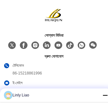
সোশ্যাল মিডিয়া
দ্রুত যোগাযোগ
টেলিফোন
86-15218861996
ই-মেইল
hqtraffic@hotmail.com
Linly Liao
ঠিকানা
রুম ৫২২, বৈজ্ঞানিক গবেষণা অফিস ভবন, ৬৩ পুণান রোড, হুয়াংপু জেলা, গুয়াংজু, চীন