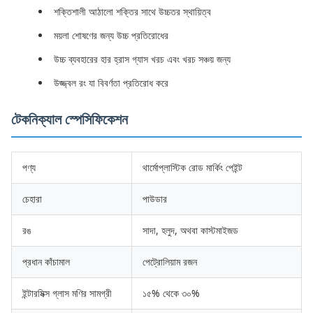
শক্তিশালী আঠালো শক্তির সাথে উচ্চতর স্থায়িত্ব
ময়লা শোষণের জন্য উচ্চ প্রতিরোধের
উচ্চ ব্যবহারের হার হ্রাস গ্যাস খরচ এবং খরচ সঞ্চয় জন্য
উজ্জ্বল রং যা বিবর্ণতা প্রতিরোধ করে
টেকনিক্যাল স্পেসিফিকেশন
পণ্য
থার্মোপ্লাস্টিক রোড মার্কিং পেইন্ট
চেহারা
পাউডার
রঙ
সাদা, হলুদ, অথবা কাস্টমাইজড
প্রধান কাঁচামাল
পেট্রোলিয়াম রজন
ইন্টারমিক্স গ্লাস মণির সামগ্রী
১৫% থেকে ৩০%