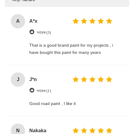
A
A*x
সহায়ক (3)
That is a good brand paint for my projects , i
have bought this paint for many years
J
J*n
সহায়ক (1)
Good road paint , I like it
N
Nakaka