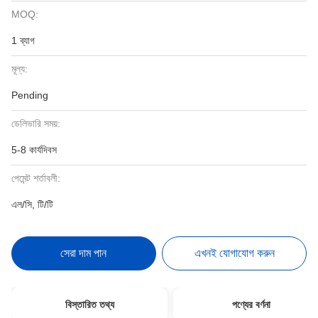
MOQ:
1 ব্যাগ
মূল্য:
Pending
ডেলিভারি সময়:
5-8 কার্যদিবস
পেমেন্ট শর্তাবলী:
এল/সি, টি/টি
সেরা দাম পান
এখনই যোগাযোগ করুন
বিস্তারিত তথ্য
পণ্যের বর্ণনা