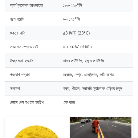
অ্যাপ্লিকেশন তাপমাত্রা
১৮০-২২০°সি
নরম পয়েন্ট
৯০-১২৫°সি
শুকনো গতি
≤3 মিনিট (23°C)
তত্ত্বগত স্প্রেড রেট
৪-৫ কেজি/ বর্গ মিটার
উজ্জ্বলতা ফ্যাক্টর
সাদাঃ ≥75%, হলুদঃ ≥45%
প্রয়োগ পদ্ধতি
স্ক্রিনিং, স্প্রে, এক্সট্রুশন, কাঠামোগত
সংরক্ষণ
শুষ্ক, শীতল, সরাসরি সূর্যালোক এড়িয়ে চলুন
মেয়াদ শেষ হওয়ার তারিখ
এক বছর