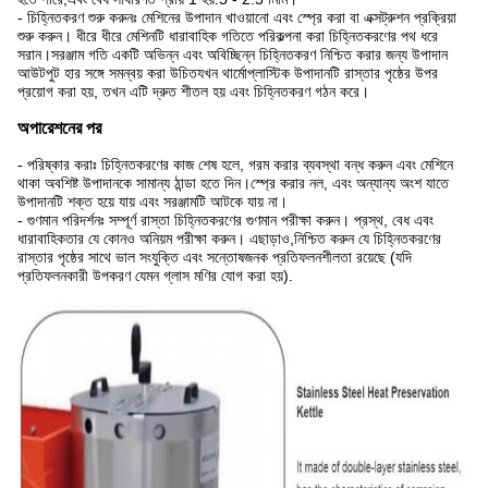
- চিহ্নিতকরণ শুরু করুনঃ মেশিনের উপাদান খাওয়ানো এবং স্প্রে করা বা এক্সট্রুশন প্রক্রিয়া
শুরু করুন। ধীরে ধীরে মেশিনটি ধারাবাহিক গতিতে পরিকল্পনা করা চিহ্নিতকরণের পথ ধরে
সরান।সরঞ্জাম গতি একটি অভিন্ন এবং অবিচ্ছিন্ন চিহ্নিতকরণ নিশ্চিত করার জন্য উপাদান
আউটপুট হার সঙ্গে সমন্বয় করা উচিতযখন থার্মোপ্লাস্টিক উপাদানটি রাস্তার পৃষ্ঠের উপর
প্রয়োগ করা হয়, তখন এটি দ্রুত শীতল হয় এবং চিহ্নিতকরণ গঠন করে।
অপারেশনের পর
- পরিষ্কার করাঃ চিহ্নিতকরণের কাজ শেষ হলে, গরম করার ব্যবস্থা বন্ধ করুন এবং মেশিনে
থাকা অবশিষ্ট উপাদানকে সামান্য ঠান্ডা হতে দিন।স্প্রে করার নল, এবং অন্যান্য অংশ যাতে
উপাদানটি শক্ত হয়ে যায় এবং সরঞ্জামটি আটকে যায় না।
- গুণমান পরিদর্শনঃ সম্পূর্ণ রাস্তা চিহ্নিতকরণের গুণমান পরীক্ষা করুন। প্রস্থ, বেধ এবং
ধারাবাহিকতার যে কোনও অনিয়ম পরীক্ষা করুন। এছাড়াও,নিশ্চিত করুন যে চিহ্নিতকরণের
রাস্তার পৃষ্ঠের সাথে ভাল সংযুক্তি এবং সন্তোষজনক প্রতিফলনশীলতা রয়েছে (যদি
প্রতিফলনকারী উপকরণ যেমন গ্লাস মণির যোগ করা হয়).