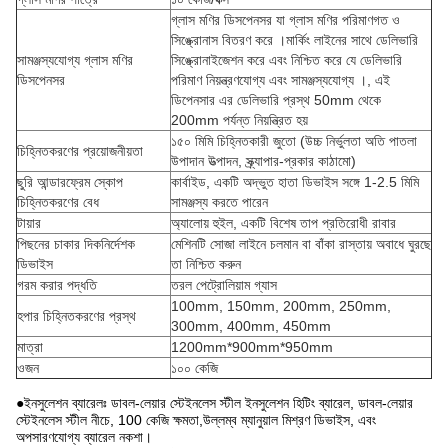
গ্লাস মণির ডিসপেনসর যা গ্লাস মণির পরিমাণগত ও
সিঙ্ক্রোনাস বিতরণ করে ।মার্কিং লাইনের সাথে ডেলিভারি
সামঞ্জস্যযোগ্য গ্লাস মণির
সিঙ্ক্রোনাইজেশন করে এবং নিশ্চিত করে যে ডেলিভারি
ডিসপেনসর
পরিমাণ নিয়ন্ত্রণযোগ্য এবং সামঞ্জস্যযোগ্য ।, এই
ডিপেনসার এর ডেলিভারি প্রস্থ 50mm থেকে
200mm পর্যন্ত নিয়ন্ত্রিত হয়
১৫০ মিমি চিহ্নিতকারী জুতো (উচ্চ নির্ভুলতা অতি পাতলা
চিহ্নিতকরণের প্রয়োজনীয়তা
উপাদান উত্পাদন, স্ক্র্যাপার-প্রকার কাঠামো)
ছুরি আন্ডারফ্রেম স্কোপ
কার্বাইড, একটি অদ্ভুত হাতা ডিভাইস সঙ্গে 1-2.5 মিমি
চিহ্নিতকরণের বেধ
সামঞ্জস্য করতে পারেন
টায়ার
অ্যালোয় হুইল, একটি বিশেষ তাপ প্রতিরোধী রাবার
পিছনের চাকার দিকনির্দেশক
মেশিনটি সোজা লাইনে চলমান বা বাঁকা রাস্তায় অবাধে ঘুরছে
ডিভাইস
তা নিশ্চিত করুন
গরম করার পদ্ধতি
তরল পেট্রোলিয়াম গ্যাস
100mm, 150mm, 200mm, 250mm,
হপার চিহ্নিতকরণের প্রস্থ
300mm, 400mm, 450mm
মাত্রা
1200mm*900mm*950mm
ওজন
১০০ কেজি
●ইনসুলেশন ব্যারেলঃ ডাবল-লেয়ার স্টেইনলেস স্টীল ইনসুলেশন হিটিং ব্যারেল, ডাবল-লেয়ার
স্টেইনলেস স্টীল নীচে, 100 কেজি ক্ষমতা,উল্লম্ব ম্যানুয়াল মিশ্রণ ডিভাইস, এবং
অপসারণযোগ্য ব্যারেল নকশা।