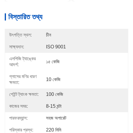
বিস্তারিত তথ্য
উৎপত্তি স্থল:
চীন
সাক্ষ্যদান:
ISO 9001
এলপিজি ট্যাঙ্কের
১৫ কেজি
আদর্শ:
গ্লাসের মণির ধারণ
10 কেজি
ক্ষমতা:
পেইন্ট ট্যাংক ক্ষমতা:
100 কেজি
কাজের সময়:
8-15 ঘন্টা
পারফরম্যান্স:
সহজ অপারেট
পরিস্কার প্রস্থ:
220 মিমি