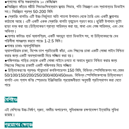
●গ্লাসের মণির সঞ্চয়স্থানঃ ১০ কেজি/বক্স
●নিয়ন্ত্রিত কাঁচের মরীচি সিডারঃসিনক্রোন ক্ল্যাচ সিডার, গতি নিয়ন্ত্রণ এবং স্থানান্তর ডিভাইস
সহ। নিয়ন্ত্রিত প্রস্থ 50-200 মিমি
● স্কোরিং বালতিঃ এটি উচ্চ-নির্ভুলতা অতি পাতলা উপাদান থেকে তৈরি এবং একটি স্ক্র্যাপার
কাঠামো আছে। এটি একটি একক স্কোরিং বালতি হ্যান্ডেল গ্রহণ করে। ছুরিটি উপাদান ফুটো
ছাড়া বন্ধ করা হয়।চিহ্নিতকরণ প্রান্ত সারিবদ্ধ করা হয়, মাথা এবং লেজ সারিবদ্ধ, এবং বেধ
অভিন্ন।
●ফ্লোর কাটারঃ হার্ড অ্যালগ্রিম, একটি অদ্ভুত হাতা ডিভাইস সহ, যা চিহ্নিতকরণের বেধ
পরিসীমা সামঞ্জস্য করতে পারেঃ 1-2.5 মিমি।
●গামার চাকাঃ অ্যালুমিনিয়াম
অ্যালগরিয়াম চাকা, বিশেষ তাপ প্রতিরোধী কাঁচা, এবং পিছনের চাকা একটি সোজা লাইন নিশ্চিত
করার জন্য একটি অবস্থানকারী দিয়ে সজ্জিত করা হয়।
●পজিশনারঃ গাড়ির দেহকে একটি সোজা লাইনে চলতে বা অবাধে ঘুরতে নিশ্চিত করার জন্য
পিছনের পিছনের চাকাটি একটি পজিশনার দিয়ে সজ্জিত
● চিহ্নিতকরণের প্রস্থঃ স্ট্যান্ডার্ড কনফিগারেশন 150 মিমি, বিভিন্ন স্পেসিফিকেশন সহ যেমন
50/100/150/200/250/300/400/450mm. বিভিন্ন স্পেসিফিকেশনের চিহ্নিতকরণ
বালতি এবং গ্লাস মণির স্প্রেডার ইঞ্জিনিয়ারিং প্রয়োজনীয়তা অনুযায়ী প্রতিস্থাপন করা যেতে
পারে
বৈশিষ্ট্যঃ
এই মেশিনের উচ্চ-নির্মাণ, দ্রুত, নমনীয় অপারেশন, সুবিধাজনক রক্ষণাবেক্ষণ ইত্যাদির সুবিধা
রয়েছে।
প্রয়োগের ক্ষেত্রঃ