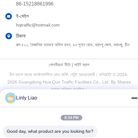
86-15218861996
ই-মেইল
hqtraffic@hotmail.com
ঠিকানা
রুম ৫২২, বৈজ্ঞানিক গবেষণা অফিস ভবন, ৬৩ পুণান রোড, হুয়াংপু জেলা, গুয়াংজু, চীন
গোপনীয়তা নীতি
|
সাইট ম্যাপ
চীন ভালো মানের থার্মোপ্লাস্টিক রোড মার্কিং পেইন্ট সরবরাহকারী। কপিরাইট © 2024-
2026 Guangdong Hua Qun Traffic Facilities Co., Ltd. By Shares
সমস্ত অধিকার সংরক্ষিত।
Linly Liao
8:34 PM
Good day, what product are you looking for?