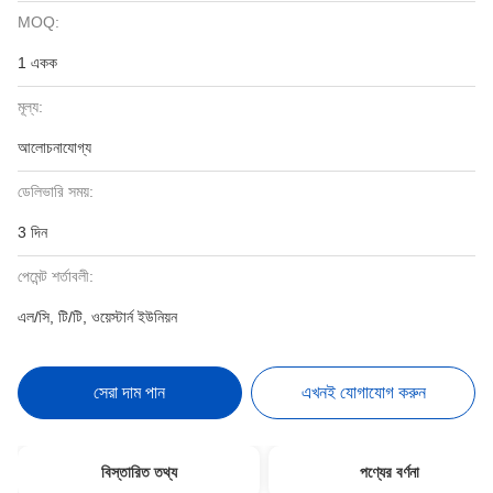
MOQ:
1 একক
মূল্য:
আলোচনাযোগ্য
ডেলিভারি সময়:
3 দিন
পেমেন্ট শর্তাবলী:
এল/সি, টি/টি, ওয়েস্টার্ন ইউনিয়ন
সেরা দাম পান
এখনই যোগাযোগ করুন
বিস্তারিত তথ্য
পণ্যের বর্ণনা