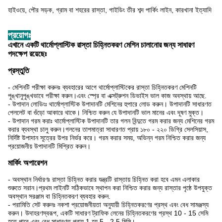
হাইওয়ে, পৌর সড়ক, গ্রাম বা শহরের রাস্তা, গাইডিং তীর শব্দ পার্কিং লাইন, কারখানা ইত্যাদি
প্রয়োগঃ
এখানে একটি থার্মোপ্লাস্টিক রাস্তা চিহ্নিতকরণ মেশিন চালানোর জন্য সাধারণ
পদক্ষেপ রয়েছেঃ
প্রস্তুতি
- মেশিনটি পরীক্ষা করুনঃ ব্যবহারের আগে থার্মোপ্লাস্টিকের রাস্তা চিহ্নিতকরণ মেশিনটি
পুঙ্খানুপুঙ্খভাবে পরীক্ষা করুন।এবং স্প্রে বা এক্সট্রুশন ডিভাইস ভাল কাজ অবস্থায় আছে.
- উপাদান লোডিংঃ থার্মোপ্লাস্টিক উপাদানটি মেশিনের হুপারে লোড করুন। উপাদানটি সাধারণত
পেললেট বা গুঁড়ো আকারে থাকে। নিশ্চিত করুন যে উপাদানটি ভাল মানের এবং দূষণ মুক্ত।
- উপাদান গরম করাঃ থার্মোপ্লাস্টিক উপাদানটি তার গলন বিন্দুতে গরম করার জন্য মেশিনের গরম
করার ব্যবস্থা চালু করুন।গলনের তাপমাত্রা সাধারণত প্রায় ১৮০ - ২২০ ডিগ্রি সেলসিয়াস,
নির্দিষ্ট উপাদান সূত্রের উপর নির্ভর করে। গরম করার সময়, অভিন্ন গরম নিশ্চিত করার জন্য
প্রয়োজনীয় উপাদানটি মিশ্রিত করুন।
মার্কিং অপারেশন
- অবস্থান নির্ধারণঃ রাস্তা চিহ্নিত করার যন্ত্রটি রাস্তায় চিহ্নিত করা হবে এমন এলাকার
শুরুতে সরান।প্রথম লাইনটি সঠিকভাবে স্থাপন করা নিশ্চিত করার জন্য রাস্তার পৃষ্ঠে উপযুক্ত
অবস্থান সরঞ্জাম বা চিহ্নিতকরণ ব্যবহার করুন.
- পরামিতি সেট করুনঃ নকশা প্রয়োজনীয়তা অনুযায়ী চিহ্নিতকরণের প্রস্থ এবং বেধ সামঞ্জস্য
করুন। উদাহরণস্বরূপ, একটি সাধারণ ট্রাফিক লেনের চিহ্নিতকরণের প্রস্থ 10 - 15 সেমি
হতে পারে,এবং বেধ সাধারণত প্রায় 1 হয়.5 - 2.5 মিমি।