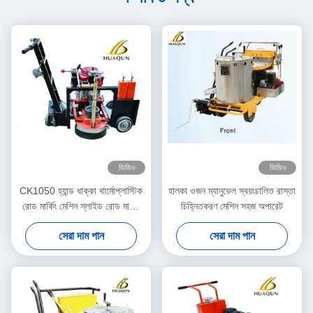
ভিডিও
ভিডিও
CK1050 হ্যান্ড ধাক্কা থার্মোপ্লাস্টিক
হালকা ওজন ম্যানুভেল স্বয়ংচালিত রাস্তা
রোড মার্কিং মেশিন স্লাইড রোড মার্কিং
চিহ্নিতকরণ মেশিন সহজ অপারেট
অপসারণকারী
সেরা দাম পান
সেরা দাম পান