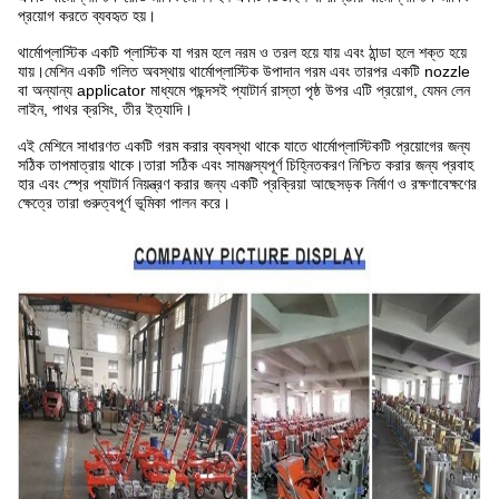
প্রয়োগ করতে ব্যবহৃত হয়।
থার্মোপ্লাস্টিক একটি প্লাস্টিক যা গরম হলে নরম ও তরল হয়ে যায় এবং ঠান্ডা হলে শক্ত হয়ে
যায়।মেশিন একটি গলিত অবস্থায় থার্মোপ্লাস্টিক উপাদান গরম এবং তারপর একটি nozzle
বা অন্যান্য applicator মাধ্যমে পছন্দসই প্যাটার্ন রাস্তা পৃষ্ঠ উপর এটি প্রয়োগ, যেমন লেন
লাইন, পাথর ক্রসিং, তীর ইত্যাদি।
এই মেশিনে সাধারণত একটি গরম করার ব্যবস্থা থাকে যাতে থার্মোপ্লাস্টিকটি প্রয়োগের জন্য
সঠিক তাপমাত্রায় থাকে।তারা সঠিক এবং সামঞ্জস্যপূর্ণ চিহ্নিতকরণ নিশ্চিত করার জন্য প্রবাহ
হার এবং স্প্রে প্যাটার্ন নিয়ন্ত্রণ করার জন্য একটি প্রক্রিয়া আছেসড়ক নির্মাণ ও রক্ষণাবেক্ষণের
ক্ষেত্রে তারা গুরুত্বপূর্ণ ভূমিকা পালন করে।