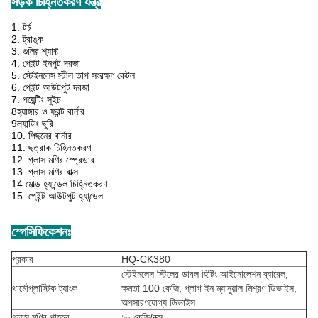
সড়ক চিহ্নিতকরণ যন্ত্র
1. টর্চ
2. ট্রাঙ্ক
3. গুলির শ্যাফ্ট
4. পেইন্ট ইনপুট দরজা
5. স্টেইনলেস স্টীল তাপ সংরক্ষণ কেটল
6. পেইন্ট আউটপুট দরজা
7. পয়েন্টিং সুইচ
8হ্যাঙ্গার ও ফ্রন্ট বার্নার
9ল্যান্ডিং ছুরি
10. পিছনের বার্নার
11. ছত্রাক চিহ্নিতকরণ
12. গ্লাস মণির স্প্রেডার
13. গ্লাস মণির বাক্স
14.
মোল্ড হ্যান্ডেল চিহ্নিতকরণ
15. পেইন্ট আউটপুট হ্যান্ডেল
স্পেসিফিকেশনঃ
প্রকার
HQ-CK380
স্টেইনলেস স্টিলের ডাবল হিটিং আইসোলেশন ব্যারেল,
থার্মোপ্লাস্টিক ট্যাংক
ক্ষমতা 100 কেজি, প্লাগ ইন ম্যানুয়াল মিশ্রণ ডিভাইস,
অপসারণযোগ্য ডিভাইস
গ্লাস মণির পাত্রে
১০ কেজি/বক্স