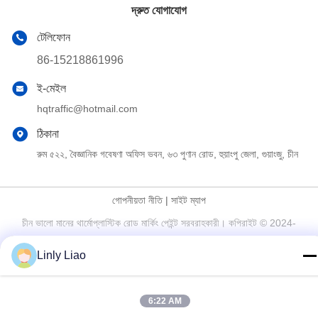
দ্রুত যোগাযোগ
টেলিফোন
86-15218861996
ই-মেইল
hqtraffic@hotmail.com
ঠিকানা
রুম ৫২২, বৈজ্ঞানিক গবেষণা অফিস ভবন, ৬৩ পুণান রোড, হুয়াংপু জেলা, গুয়াংজু, চীন
গোপনীয়তা নীতি
|
সাইট ম্যাপ
চীন ভালো মানের থার্মোপ্লাস্টিক রোড মার্কিং পেইন্ট সরবরাহকারী। কপিরাইট © 2024-
2026 Guangdong Hua Qun Traffic Facilities Co., Ltd. By Shares
Linly Liao
সমস্ত অধিকার সংরক্ষিত।
6:22 AM