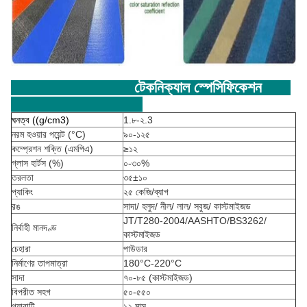
টেকনিক্যাল স্পেসিফিকেশন
ঘনত্ব ((g/cm3)
1.৮-২.3
নরম হওয়ার পয়েন্ট (°C)
৯০-১২৫
কম্প্রেশন শক্তি (এমপিএ)
≥১২
গ্লাস হার্টস (%)
০-৩০%
তরলতা
৩৫±১০
প্যাকিং
২৫ কেজি/ব্যাগ
রঙ
সাদা/ হলুদ/ নীল/ লাল/ সবুজ/ কাস্টমাইজড
JT/T280-2004/AASHTO/BS3262/
নির্বাহী মানদণ্ড
কাস্টমাইজড
চেহারা
পাউডার
নির্মাণের তাপমাত্রা
180°C-220°C
সাদা
৭০-৮৫ (কাস্টমাইজড)
বিপরীত সহগ
৫০-৫৫০
গ্যারান্টি
১২ মাস