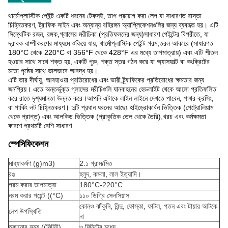
থার্মোপ্লাস্টিক পেইন্ট একটি ধরনের টেকসই, তাপ প্রয়োগ করা লেপ যা সাধারণত রাস্তা 
চিহ্নিতকরণ, ট্রাফিক সাইন এবং অন্যান্য বহিরঙ্গন অ্যাপ্লিকেশনগুলির জন্য ব্যবহৃত হয়। এটি 
সিন্থেটিক রজন, রঙ্গক,গ্লাসের মরীচিকা (প্রতিফলনের জন্য)সাধারণ পেইন্টের বিপরীতে, যা 
দ্রাবক বাষ্পীকরণের মাধ্যমে শুকিয়ে যায়, থার্মোপ্লাস্টিক পেইন্ট গরম,তরল আকারে (সাধারণত 
180°C থেকে 220°C বা 356°F থেকে 428°F এর মধ্যে তাপমাত্রায়) এবং এটি শীতল 
হওয়ার সাথে সাথে শক্ত হয়, একটি পুরু, শক্ত স্তর গঠন করে যা অ্যাসফাল্ট বা কংক্রিটের 
মতো পৃষ্ঠের সাথে ভালভাবে আবদ্ধ হয়।
এটি তার দীর্ঘায়ু, আবহাওয়া প্রতিরোধের এবং ভারী ট্র্যাফিকের প্রতিরোধের ক্ষমতার জন্য 
জনপ্রিয়। এতে অন্তর্ভুক্ত গ্লাসের মরীচিগুলি যানবাহনের হেডলাইট থেকে আলো প্রতিফলিত 
করে রাতে দৃশ্যমানতা উন্নত করে।আপনি এটাকে লাইন লাইনে দেখতে পাবেন, পাথর ক্রসিং, 
বা পার্কিং লট চিহ্নিতকরণ। দুটি প্রধান ধরনের আছেঃ হাইড্রোকার্বন ভিত্তিক (পেট্রোলিয়াম 
থেকে প্রাপ্ত) এবং আলকিড ভিত্তিক (প্রাকৃতিক তেল থেকে তৈরি),খরচ এবং কর্মক্ষমতা 
কারণে প্রথমটি বেশি সাধারণ.
স্পেসিফিকেশন
মাধ্যাকর্ষণ (g)
m3)
2.১ গ্রাম/মি৩
রঙ
হলুদ, কমলা, লাল ইত্যাদি।
গরম করার তাপমাত্রা
180°C-220°C
নরম করার পয়েন্ট ((°C)
১১০ ডিগ্রি সেলসিয়াস
কোনও ঝাঁকুনি, বিন্দু, ফোস্কা, ফাটল, পতন এবং টায়ার আটকে
লেপ উপস্থিতি
না
শুকানোর সময় ((মিনিট)
৩ মিনিটের মধ্যে