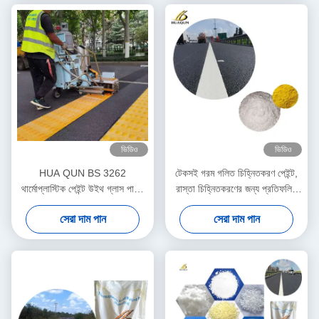
ভিডিও
ভিডিও
HUA QUN BS 3262
টেকসই গরম গলিত চিহ্নিতকরণ পেইন্ট,
থার্মোপ্লাস্টিক পেইন্ট উইথ গ্লাস পার্লস
রাস্তা চিহ্নিতকরণের জন্য প্রতিফলিত
আইএসও 9001 অনুমোদিত
হলুদ পেইন্ট
সেরা দাম পান
সেরা দাম পান