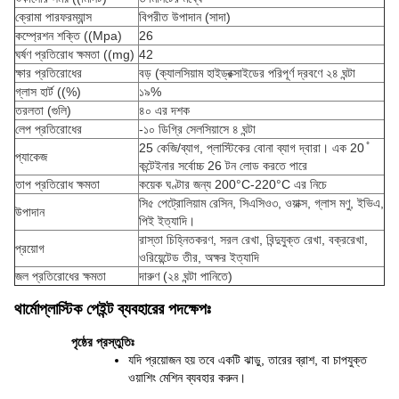
ক্রোমা পারফরম্যান্স
বিপরীত উপাদান (সাদা)
কম্প্রেশন শক্তি ((Mpa)
26
ঘর্ষণ প্রতিরোধ ক্ষমতা ((mg)
42
ক্ষার প্রতিরোধের
বড় (ক্যালসিয়াম হাইড্রক্সাইডের পরিপূর্ণ দ্রবণে ২৪ ঘন্টা
গ্লাস হার্ট ((%)
১৯%
তরলতা (গুলি)
৪০ এর দশক
লেপ প্রতিরোধের
-১০ ডিগ্রি সেলসিয়াসে ৪ ঘন্টা
25 কেজি/ব্যাগ, প্লাস্টিকের বোনা ব্যাগ দ্বারা। এক 20 ̊
প্যাকেজ
কন্টেইনার সর্বোচ্চ 26 টন লোড করতে পারে
তাপ প্রতিরোধ ক্ষমতা
কয়েক ঘণ্টার জন্য 200°C-220°C এর নিচে
সি৫ পেট্রোলিয়াম রেসিন, সিএসিও৩, ওয়াক্স, গ্লাস মণু, ইভিএ,
উপাদান
পিই ইত্যাদি।
রাস্তা চিহ্নিতকরণ, সরল রেখা, বিন্দুযুক্ত রেখা, বক্ররেখা,
প্রয়োগ
ওরিয়েন্টেড তীর, অক্ষর ইত্যাদি
জল প্রতিরোধের ক্ষমতা
দারুণ (২৪ ঘন্টা পানিতে)
থার্মোপ্লাস্টিক পেইন্ট ব্যবহারের পদক্ষেপঃ
পৃষ্ঠের প্রস্তুতিঃ
যদি প্রয়োজন হয় তবে একটি ঝাড়ু, তারের ব্রাশ, বা চাপযুক্ত 
ওয়াশিং মেশিন ব্যবহার করুন।