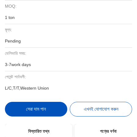
MOQ:
1 ton
মূল্য:
Pending
ডেলিভারি সময়:
3-7work days
পেমেন্ট শর্তাবলী:
L/C,T/T,Western Union
সেরা দাম পান
এখনই যোগাযোগ করুন
বিস্তারিত তথ্য
পণ্যের বর্ণনা