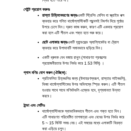
স্থির হতে পারে না।
পেইন্ট প্রয়োগ করুনঃ
রাস্তা চিহ্নিতকরণের জন্যঃ
একটি স্ট্রিপিং মেশিন বা স্ক্রাইড বক্স 
ব্যবহার করে গলিত থার্মোপ্লাস্টিকটি পছন্দসই নিদর্শন দিয়ে পৃষ্ঠের 
উপরে ঢেলে দিন। দ্রুত কাজ করুন, কারণ এটি একবার প্রয়োগ 
করা হলে এটি শীতল এবং শক্ত হতে শুরু করে।
ছোট এলাকার জন্যঃ
একটি হ্যান্ডহেল্ড অ্যাপ্লিকেটর বা ট্রোল 
ব্যবহার করে উপাদানটি সমানভাবে ছড়িয়ে দিন।
একটি ধ্রুবক বেধ বজায় রাখুন (সাধারণত প্রকল্পের 
প্রয়োজনীয়তার উপর নির্ভর করে 1.53 মিমি) ।
গ্লাস মণির যোগ করুন (ঐচ্ছিক):
প্রতিফলিত চিহ্নগুলির জন্য (উদাহরণস্বরূপ, রাস্তার লাইনগুলি), 
ভিজা থার্মোপ্লাস্টিকের উপর অবিলম্বে স্প্রিং করুন। এটি শীতল 
হওয়ার সাথে সাথে মণিবটগুলি এম্বেড হবে, দৃশ্যমানতা উন্নত 
করবে।
ঠান্ডা এবং সেটিংঃ
থার্মোপ্লাস্টিককে স্বাভাবিকভাবে শীতল এবং শক্ত হতে দিন। 
এটি সাধারণত পরিবেষ্টিত তাপমাত্রা এবং বেধের উপর নির্ভর করে 
5 ~ 15 মিনিট সময় নেয়। এই সময়ের মধ্যে এলাকাটি বিরক্ত 
করা এড়িয়ে চলুন।