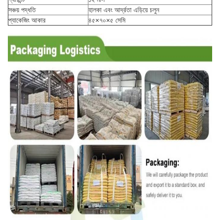
সঞ্চয় পদ্ধতি
হালকা এবং আর্দ্রতা এড়িয়ে চলুন
প্যাকেজিং আকার
৪৫×৭০×৫ সেমি