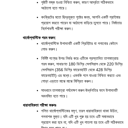
পৃষ্ঠটি শুষ্ক হওয়া নিশ্চিত করুন, কারণ আর্দ্রতা সঠিকভাবে 
আঠালো হতে পারে।
কংক্রিটের মতো ছিদ্রযুক্ত পৃষ্ঠের জন্য, আপনি একটি প্রাইমার 
প্রয়োগ করতে পারেন যা আঠালো বাড়িয়ে তুলতে পারে। নির্মাতার 
নির্দেশাবলী পরীক্ষা করুন।
থার্মোপ্লাস্টিক গরম করুন:
থার্মোপ্লাস্টিক উপাদানটি একটি প্রিহিটার বা গলানোর কেটলে 
লোড করুন।
নির্দিষ্ট পণ্যের উপর নির্ভর করে এটিকে প্রস্তাবিত তাপমাত্রায় 
গরম করুন, সাধারণত 180 ডিগ্রি সেলসিয়াস থেকে 220 ডিগ্রি 
সেলসিয়াস (356 ডিগ্রি ফারেনহাইট থেকে 428 ডিগ্রি 
ফারেনহাইট) এর মধ্যে। এমনকি গলে যাওয়া নিশ্চিত করতে এবং 
পোড়া এড়াতে মাঝে মাঝে মিশ্রিত করুন।
সাবধানে তাপমাত্রা পর্যবেক্ষণ করুন ঊর্ধ্বগতির ফলে উপাদানটি 
অবনমিত হতে পারে।
ধারাবাহিকতা পরীক্ষা করুনঃ
গলিত থার্মোপ্লাস্টিকের মসৃণ, তরল ধারাবাহিকতা থাকা উচিত, 
গলনাশক মুক্ত। যদি এটি খুব পুরু হয় তবে এটি সমানভাবে 
প্রয়োগ করা হবে না; যদি এটি খুব পাতলা হয় তবে এটি সঠিকভাবে 