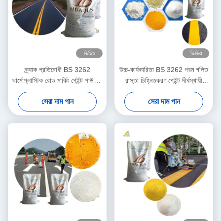
ভিডিও
ভিডিও
ক্র্যাক প্রতিরোধী BS 3262
উচ্চ-কার্যকারিতা BS 3262 গরম গলিত
থার্মোপ্লাস্টিক রোড মার্কিং পেইন্ট পাউডার
রাস্তা চিহ্নিতকরণ পেইন্ট দীর্ঘস্থায়ী
- দ্রুত শুকানোর (কম 3 মিনিট) 25kg /
চিহ্নগুলির জন্য টেকসই এবং পরিবেশ
সেরা দাম পান
সেরা দাম পান
ব্যাগ
বান্ধব