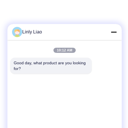
Linly Liao
দ্রুত যোগাযোগ
10:12 AM
টেলিফোন
Good day, what product are you looking 
for?
86-15218861996
ই-মেইল
hqtraffic@hotmail.com
ঠিকানা
রুম ৫২২, বৈজ্ঞানিক গবেষণা অফিস ভবন, ৬৩ পুণান রোড, হুয়াংপু
জেলা, গুয়াংজু, চীন