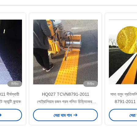
ভিডিও
ভিডিও
 দীর্ঘস্থায়ী
HQ027 TCVN8791-2011
সাদা হলুদ প্রতিফ
 অ্যান্টি ক্র্যাক
পেট্রোলিয়াম রজন গরম গলিত চিহ্নিতকরণ
8791-2011 গ
পেইন্ট পাউডার লেপ
চিহ্ন
সেরা দাম পান
সেরা