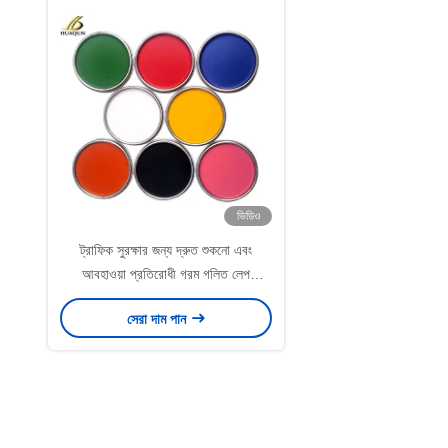
ভিডিও
ট্রাফিক সুরক্ষার জন্য দ্রুত শুকনো এবং
আবহাওয়া প্রতিরোধী গরম গলিত লেপ
TCVN8791-2011
সেরা দাম পান