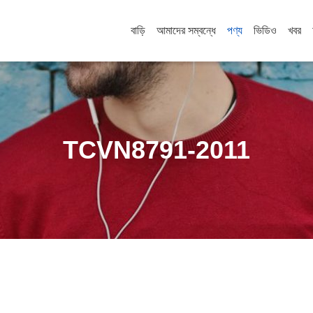
বাড়ি
আমাদের সম্বন্ধে
পণ্য
ভিডিও
খবর
TCVN8791-2011