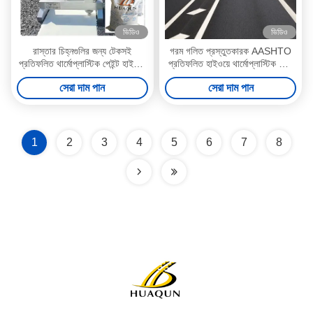
ভিডিও
ভিডিও
রাস্তার চিহ্নগুলির জন্য টেকসই
গরম গলিত প্রস্তুতকারক AASHTO
প্রতিফলিত থার্মোপ্লাস্টিক পেইন্ট হাইওয়ে
প্রতিফলিত হাইওয়ে থার্মোপ্লাস্টিক রোড
এবং রাস্তার জন্য দীর্ঘস্থায়ী
মার্ক পেইন্ট 30%প্রি-মিশ্রিত গ্লাস মণু
সেরা দাম পান
সেরা দাম পান
রাস্তা চিহ্নিতকরণ পেইন্ট
1
2
3
4
5
6
7
8