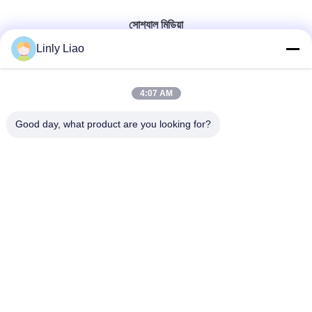
সোশ্যাল মিডিয়া
Linly Liao
4:07 AM
দ্রুত যোগাযোগ
Good day, what product are you looking for?
টেলিফোন
86-15218861996
ই-মেইল
hqtraffic@hotmail.com
ঠিকানা
রুম ৫২২, বৈজ্ঞানিক গবেষণা অফিস ভবন, ৬৩ পুণান রোড, হুয়াংপু জেলা, গুয়াংজু, চীন
গোপনীয়তা নীতি
|
সাইট ম্যাপ