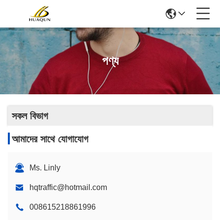
পণ্য
সকল বিভাগ
আমাদের সাথে যোগাযোগ
Ms. Linly
hqtraffic@hotmail.com
008615218861996