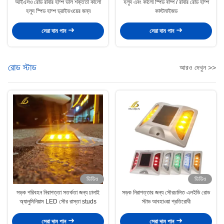
আইএসও রোড রাবার হাম্প ভাল শক্ততা কালো
হলুদ এবং কালো স্পিড বাম্প / রাবার রোড হাম্প
হলুদ স্পিড হাম্প ড্রাইভওয়ের জন্য
কাস্টমাইজড
সেরা দাম পান
সেরা দাম পান
রোড স্টাড
আরও দেখুন >>
ভিডিও
ভিডিও
সড়ক পরিবহন নিরাপত্তা সতর্কতা জন্য ঢালাই
সড়ক নিরাপত্তার জন্য সৌরচালিত এলইডি রোড
অ্যালুমিনিয়াম LED সৌর রাস্তা studs
স্টাড আবহাওয়া প্রতিরোধী
সেরা দাম পান
সেরা দাম পান