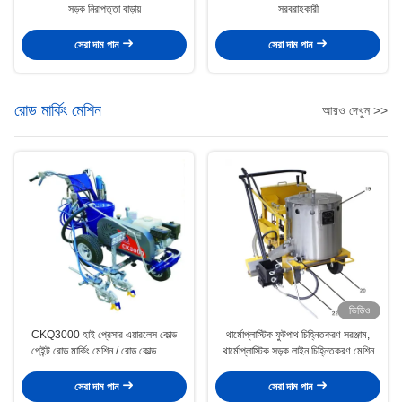
সড়ক নিরাপত্তা বাড়ায়
সরবরাহকারী
সেরা দাম পান
সেরা দাম পান
রোড মার্কিং মেশিন
আরও দেখুন >>
ভিডিও
CKQ3000 হাই প্রেসার এয়ারলেস কোল্ড
থার্মোপ্লাস্টিক ফুটপাথ চিহ্নিতকরণ সরঞ্জাম,
পেইন্ট রোড মার্কিং মেশিন / রোড কোল্ড স্প্রে
থার্মোপ্লাস্টিক সড়ক লাইন চিহ্নিতকরণ মেশিন
মার্কিং মেশিন
সেরা দাম পান
সেরা দাম পান