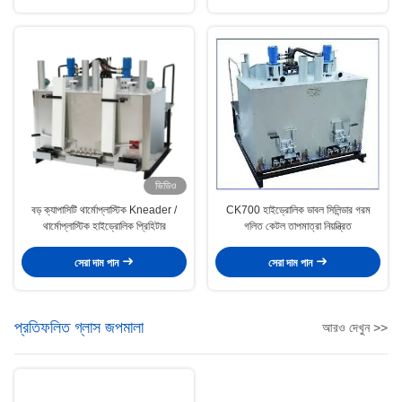
ভিডিও
বড় ক্যাপাসিটি থার্মোপ্লাস্টিক Kneader /
CK700 হাইড্রোলিক ডাবল সিলিন্ডার গরম
থার্মোপ্লাস্টিক হাইড্রোলিক প্রিহিটার
গলিত কেটল তাপমাত্রা নিয়ন্ত্রিত
সেরা দাম পান
সেরা দাম পান
প্রতিফলিত গ্লাস জপমালা
আরও দেখুন >>