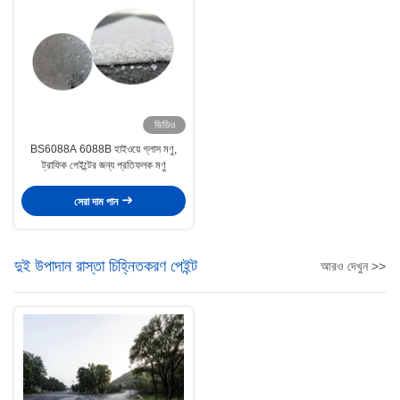
ভিডিও
BS6088A 6088B হাইওয়ে গ্লাস মণু,
ট্রাফিক পেইন্টের জন্য প্রতিফলক মণু
সেরা দাম পান
দুই উপাদান রাস্তা চিহ্নিতকরণ পেইন্ট
আরও দেখুন >>