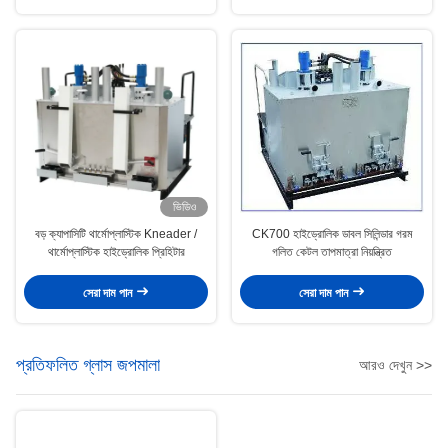
ভিডিও
বড় ক্যাপাসিটি থার্মোপ্লাস্টিক Kneader /
CK700 হাইড্রোলিক ডাবল সিলিন্ডার গরম
থার্মোপ্লাস্টিক হাইড্রোলিক প্রিহিটার
গলিত কেটল তাপমাত্রা নিয়ন্ত্রিত
সেরা দাম পান
সেরা দাম পান
প্রতিফলিত গ্লাস জপমালা
আরও দেখুন >>