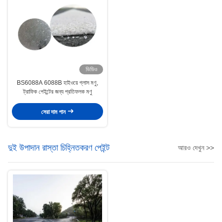
ভিডিও
BS6088A 6088B হাইওয়ে গ্লাস মণু,
ট্রাফিক পেইন্টের জন্য প্রতিফলক মণু
সেরা দাম পান
দুই উপাদান রাস্তা চিহ্নিতকরণ পেইন্ট
আরও দেখুন >>