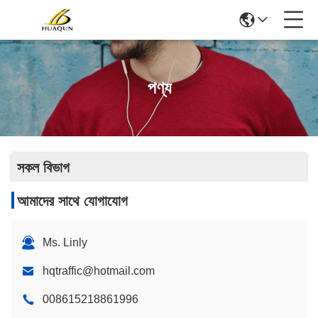
পণ্য
সকল বিভাগ
আমাদের সাথে যোগাযোগ
Ms. Linly
hqtraffic@hotmail.com
008615218861996