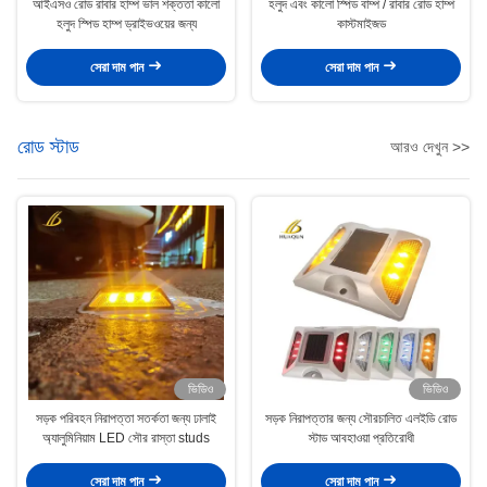
আইএসও রোড রাবার হাম্প ভাল শক্ততা কালো
হলুদ এবং কালো স্পিড বাম্প / রাবার রোড হাম্প
হলুদ স্পিড হাম্প ড্রাইভওয়ের জন্য
কাস্টমাইজড
সেরা দাম পান
সেরা দাম পান
রোড স্টাড
আরও দেখুন >>
ভিডিও
ভিডিও
সড়ক পরিবহন নিরাপত্তা সতর্কতা জন্য ঢালাই
সড়ক নিরাপত্তার জন্য সৌরচালিত এলইডি রোড
অ্যালুমিনিয়াম LED সৌর রাস্তা studs
স্টাড আবহাওয়া প্রতিরোধী
সেরা দাম পান
সেরা দাম পান