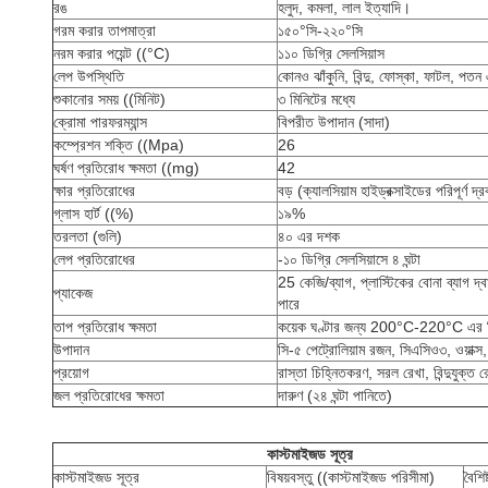
রঙ
হলুদ, কমলা, লাল ইত্যাদি।
গরম করার তাপমাত্রা
১৫০°সি-২২০°সি
নরম করার পয়েন্ট ((°C)
১১০ ডিগ্রি সেলসিয়াস
লেপ উপস্থিতি
কোনও ঝাঁকুনি, বিন্দু, ফোস্কা, ফাটল, পতন
শুকানোর সময় ((মিনিট)
৩ মিনিটের মধ্যে
ক্রোমা পারফরম্যান্স
বিপরীত উপাদান (সাদা)
কম্প্রেশন শক্তি ((Mpa)
26
ঘর্ষণ প্রতিরোধ ক্ষমতা ((mg)
42
ক্ষার প্রতিরোধের
বড় (ক্যালসিয়াম হাইড্রক্সাইডের পরিপূর্ণ দ্র
গ্লাস হার্ট ((%)
১৯%
তরলতা (গুলি)
৪০ এর দশক
লেপ প্রতিরোধের
-১০ ডিগ্রি সেলসিয়াসে ৪ ঘন্টা
25 কেজি/ব্যাগ, প্লাস্টিকের বোনা ব্যাগ দ
প্যাকেজ
পারে
তাপ প্রতিরোধ ক্ষমতা
কয়েক ঘণ্টার জন্য 200°C-220°C এর 
উপাদান
সি-৫ পেট্রোলিয়াম রজন, সিএসিও৩, ওয়াক্স
প্রয়োগ
রাস্তা চিহ্নিতকরণ, সরল রেখা, বিন্দুযুক্ত র
জল প্রতিরোধের ক্ষমতা
দারুণ (২৪ ঘন্টা পানিতে)
কাস্টমাইজড সূত্র
কাস্টমাইজড সূত্র
বিষয়বস্তু ((কাস্টমাইজড পরিসীমা)
বৈশিষ্