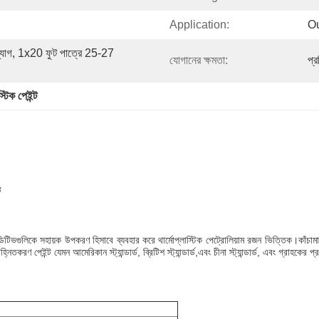
Application:
O
ব্যাগ, 1x20 ফুট পাত্রে 25-27 
যোগানের ক্ষমতা:
প্
টিক পেইন্ট
ট
াডিটিভগুলিকে সহায়ক উপকরণ হিসাবে ব্যবহার করে থার্মোপ্লাস্টিক পেট্রোলিয়াম রজন ভিত্তিক।কাঁচ
করণ পেইন্ট যেমন আমেরিকান স্ট্যান্ডার্ড, ব্রিটিশ স্ট্যান্ডার্ড,এবং চীনা স্ট্যান্ডার্ড, এবং গ্রাহক