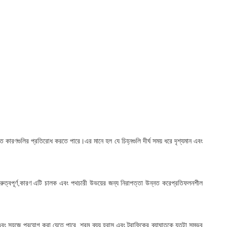
ত কারণগুলির প্রতিরোধ করতে পারে।এর মানে হল যে চিহ্নগুলি দীর্ঘ সময় ধরে দৃশ্যমান এবং
ুরুত্বপূর্ণ,কারণ এটি চালক এবং পথচারী উভয়ের জন্য নিরাপত্তা উন্নত করেপ্রতিফলনশীল
ুত এবং সহজে প্রয়োগ করা যেতে পারে, শ্রম ব্যয় হ্রাস এবং ট্রাফিকের ব্যাঘাতকে যতটা সম্ভব