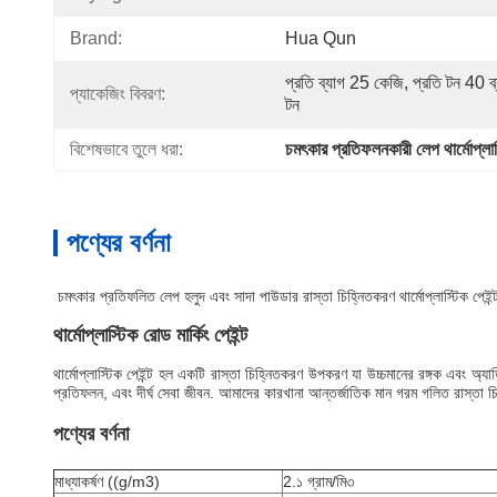
Brand:
Hua Qun
প্রতি ব্যাগ 25 কেজি, প্রতি টন 40 
প্যাকেজিং বিবরণ:
টন
বিশেষভাবে তুলে ধরা:
চমৎকার প্রতিফলনকারী লেপ থার্মোপ্লাস্
পণ্যের বর্ণনা
চমৎকার প্রতিফলিত লেপ হলুদ এবং সাদা পাউডার রাস্তা চিহ্নিতকরণ থার্মোপ্লাস্টিক পেইন্
থার্মোপ্লাস্টিক রোড মার্কিং পেইন্ট
থার্মোপ্লাস্টিক পেইন্ট হল একটি রাস্তা চিহ্নিতকরণ উপকরণ যা উচ্চমানের রঙ্গক এবং অ্য
প্রতিফলন, এবং দীর্ঘ সেবা জীবন. আমাদের কারখানা আন্তর্জাতিক মান গরম গলিত রাস্তা চিহ্নিত
পণ্যের বর্ণনা
মাধ্যাকর্ষণ ((g/m3)
2.১ গ্রাম/মি৩