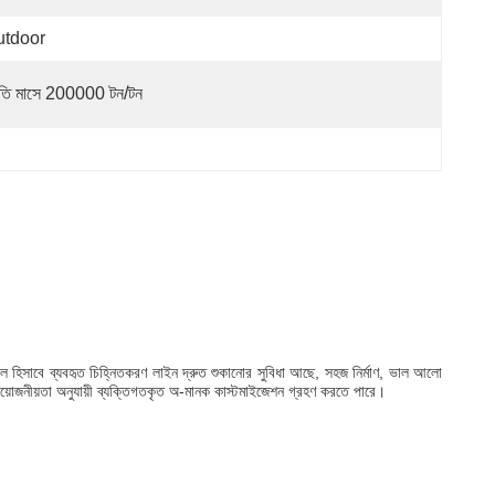
utdoor
রতি মাসে 200000 টন/টন
ামাল হিসাবে ব্যবহৃত চিহ্নিতকরণ লাইন দ্রুত শুকানোর সুবিধা আছে, সহজ নির্মাণ, ভাল আলো
ের প্রয়োজনীয়তা অনুযায়ী ব্যক্তিগতকৃত অ-মানক কাস্টমাইজেশন গ্রহণ করতে পারে।