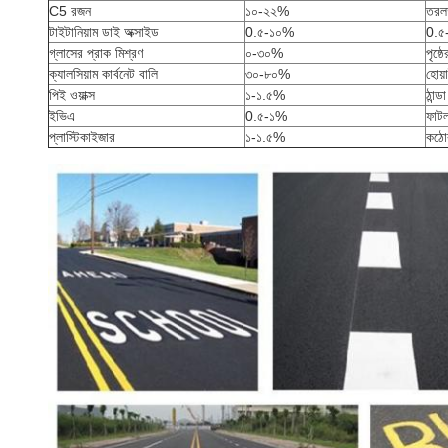
C5 রজন
১০-২২%
তরলত
টাইটানিয়াম ডাই অক্সাইড
0.৫-১০%
0.৫
গ্লাসের প্রাক মিশ্রণ
০-৩০%
পৃষ্
ক্যালসিয়াম কার্বনেট বালি
৩০-৮০%
হোয়
পিই ওয়াক্স
১-১.৫%
ঠান্
ইভিএ
0.৫-১%
ফাটল
প্লাস্টিকাইজার
১-১.৫%
কঠো