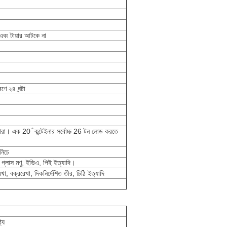
 এবং টায়ার আটকে না
বণে ২৪ ঘন্টা
্বারা। এক 20 ̊ কন্টেইনার সর্বোচ্চ 26 টন লোড করতে
নিচে
, গ্লাস মণু, ইভিএ, পিই ইত্যাদি।
েখা, বক্ররেখা, দিকনির্দেশিত তীর, চিঠি ইত্যাদি
ট্য