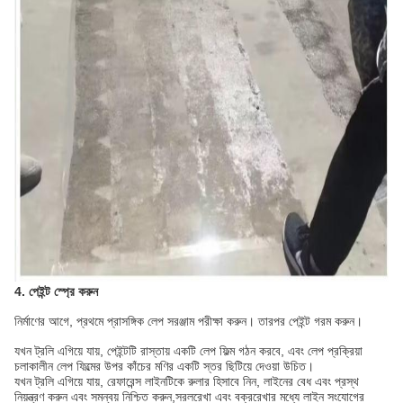
4. পেইন্ট স্প্রে করুন
নির্মাণের আগে, প্রথমে প্রাসঙ্গিক লেপ সরঞ্জাম পরীক্ষা করুন। তারপর পেইন্ট গরম করুন।
যখন ট্রলি এগিয়ে যায়, পেইন্টটি রাস্তায় একটি লেপ ফিল্ম গঠন করবে, এবং লেপ প্রক্রিয়া
চলাকালীন লেপ ফিল্মের উপর কাঁচের মণির একটি স্তর ছিটিয়ে দেওয়া উচিত।
যখন ট্রলি এগিয়ে যায়, রেফারেন্স লাইনটিকে রুলার হিসাবে নিন, লাইনের বেধ এবং প্রস্থ
নিয়ন্ত্রণ করুন এবং সমন্বয় নিশ্চিত করুন,সরলরেখা এবং বক্ররেখার মধ্যে লাইন সংযোগের