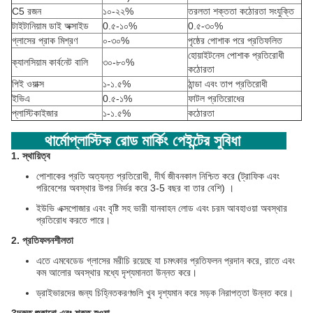
C5 রজন
১০-২২%
তরলতা শক্ততা কঠোরতা সংযুক্তি
টাইটানিয়াম ডাই অক্সাইড
0.৫-১০%
0.৫-৩০%
গ্লাসের প্রাক মিশ্রণ
০-৩০%
পৃষ্ঠের পোশাক পরে প্রতিফলিত
হোয়াইটনেস পোশাক প্রতিরোধী
ক্যালসিয়াম কার্বনেট বালি
৩০-৮০%
কঠোরতা
পিই ওয়াক্স
১-১.৫%
ঠান্ডা এবং তাপ প্রতিরোধী
ইভিএ
0.৫-১%
ফাটল প্রতিরোধের
প্লাস্টিকাইজার
১-১.৫%
কঠোরতা
থার্মোপ্লাস্টিক রোড মার্কিং পেইন্টের সুবিধা
1. স্থায়িত্ব
পোশাকের প্রতি অত্যন্ত প্রতিরোধী, দীর্ঘ জীবনকাল নিশ্চিত করে (ট্রাফিক এবং
পরিবেশের অবস্থার উপর নির্ভর করে 3-5 বছর বা তার বেশি) ।
ইউভি এক্সপোজার এবং বৃষ্টি সহ ভারী যানবাহন লোড এবং চরম আবহাওয়া অবস্থার
প্রতিরোধ করতে পারে।
2. প্রতিফলনশীলতা
এতে এমবেডেড গ্লাসের মরীচি রয়েছে যা চমৎকার প্রতিফলন প্রদান করে, রাতে এবং
কম আলোর অবস্থার মধ্যে দৃশ্যমানতা উন্নত করে।
ড্রাইভারদের জন্য চিহ্নিতকরণগুলি খুব দৃশ্যমান করে সড়ক নিরাপত্তা উন্নত করে।