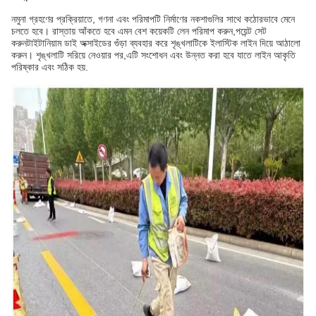
নমুনা গ্রহণের প্রক্রিয়াতে, গণনা এবং পরিমাপটি নির্মাণের নকশাগুলির সাথে কঠোরভাবে মেনে
চলতে হবে। রাস্তায় আঁকতে হবে এমন বেশ কয়েকটি লেন পরিমাপ করুন,পয়েন্ট সেট
করুনটাইটানিয়াম ডাই অক্সাইডের গুঁড়া ব্যবহার করে শৃঙ্খলাটিকে ইলাস্টিক লাইন দিয়ে আঠালো
করুন। শৃঙ্খলাটি সরিয়ে নেওয়ার পর,এটি সংশোধন এবং উন্নত করা হবে যাতে লাইন আকৃতি
পরিষ্কার এবং সঠিক হয়.