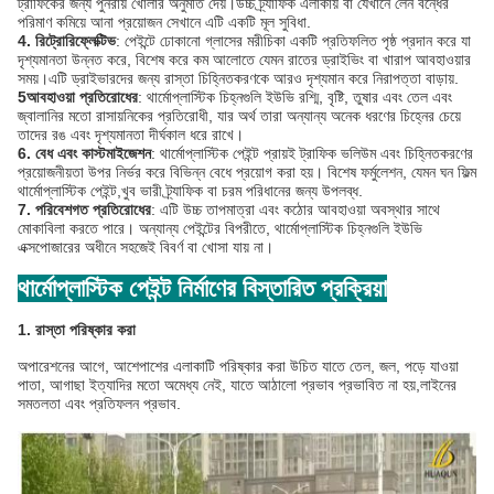
ট্রাফিকের জন্য পুনরায় খোলার অনুমতি দেয়।উচ্চ ট্র্যাফিক এলাকায় বা যেখানে লেন বন্ধের
পরিমাণ কমিয়ে আনা প্রয়োজন সেখানে এটি একটি মূল সুবিধা.
4. রিট্রোরিফ্লেক্টিভ
: পেইন্টে ঢোকানো গ্লাসের মরীচিকা একটি প্রতিফলিত পৃষ্ঠ প্রদান করে যা
দৃশ্যমানতা উন্নত করে, বিশেষ করে কম আলোতে যেমন রাতের ড্রাইভিং বা খারাপ আবহাওয়ার
সময়।এটি ড্রাইভারদের জন্য রাস্তা চিহ্নিতকরণকে আরও দৃশ্যমান করে নিরাপত্তা বাড়ায়.
5আবহাওয়া প্রতিরোধের
: থার্মোপ্লাস্টিক চিহ্নগুলি ইউভি রশ্মি, বৃষ্টি, তুষার এবং তেল এবং
জ্বালানির মতো রাসায়নিকের প্রতিরোধী, যার অর্থ তারা অন্যান্য অনেক ধরণের চিহ্নের চেয়ে
তাদের রঙ এবং দৃশ্যমানতা দীর্ঘকাল ধরে রাখে।
6. বেধ এবং কাস্টমাইজেশন
: থার্মোপ্লাস্টিক পেইন্ট প্রায়ই ট্রাফিক ভলিউম এবং চিহ্নিতকরণের
প্রয়োজনীয়তা উপর নির্ভর করে বিভিন্ন বেধে প্রয়োগ করা হয়। বিশেষ ফর্মুলেশন, যেমন ঘন ফিল্ম
থার্মোপ্লাস্টিক পেইন্ট,খুব ভারী ট্র্যাফিক বা চরম পরিধানের জন্য উপলব্ধ.
7. পরিবেশগত প্রতিরোধের
: এটি উচ্চ তাপমাত্রা এবং কঠোর আবহাওয়া অবস্থার সাথে
মোকাবিলা করতে পারে। অন্যান্য পেইন্টের বিপরীতে, থার্মোপ্লাস্টিক চিহ্নগুলি ইউভি
এক্সপোজারের অধীনে সহজেই বিবর্ণ বা খোসা যায় না।
থার্মোপ্লাস্টিক পেইন্ট নির্মাণের বিস্তারিত প্রক্রিয়া
1. রাস্তা পরিষ্কার করা
অপারেশনের আগে, আশেপাশের এলাকাটি পরিষ্কার করা উচিত যাতে তেল, জল, পড়ে যাওয়া
পাতা, আগাছা ইত্যাদির মতো অমেধ্য নেই, যাতে আঠালো প্রভাব প্রভাবিত না হয়,লাইনের
সমতলতা এবং প্রতিফলন প্রভাব.