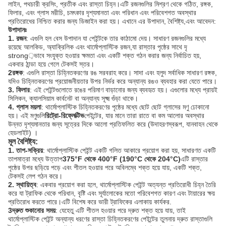
লাইন, পথচারী ক্রসিং, প্রতীক এবং রাস্তা চিহ্ন।এটি রজনগুলির মিশ্রণ থেকে গঠিত, রঙ্গক,
ফিলার, এবং গ্লাস মরীচি, চমৎকার দৃশ্যমানতা এবং পরিধান এবং পরিবেশগত অবস্থার
প্রতিরোধের নিশ্চিত করার জন্য ডিজাইন করা হয়। এখানে এর উপাদান, বৈশিষ্ট্য,এবং আবেদন:
উপাদানঃ
1. রজন
: এগুলি হল বেস উপাদান যা পেইন্টকে তার কাঠামো দেয়। সাধারণ রজনগুলির মধ্যে
রয়েছে আলকিড, অ্যাক্রিলিক এবং থার্মোপ্লাস্টিক রজন,যা রাস্তার পৃষ্ঠের সাথে দৃ
strong়ভাবে সংযুক্ত হওয়ার ক্ষমতা এবং একটি শক্ত গঠন করার জন্য নির্বাচিত হয়,
একবার ঠান্ডা হয়ে গেলে টেকসই স্তর।
2রঙ্গক
: এগুলি রাস্তা চিহ্নিতকরণের রঙ সরবরাহ করে। সাদা এবং হলুদ সর্বাধিক সাধারণ রঙ্গক,
যদিও চিহ্নিতকরণের প্রয়োজনীয়তার উপর নির্ভর করে অন্যান্য রঙও ব্যবহার করা যেতে পারে।
3. ফিলার
: এই পেইন্টগুলোতে রঙের পরিমাণ বাড়ানোর জন্য ব্যবহৃত হয়। এগুলোর মধ্যে প্রায়ই
সিলিকন, ক্যালসিয়াম কার্বনেট বা অন্যান্য সূক্ষ্ম গুঁড়া থাকে।
4. গ্লাস ময়লা
: থার্মোপ্লাস্টিক চিহ্নিতকরণের পৃষ্ঠের মধ্যে ছোট ছোট গ্লাসের মণু ঢোকানো
হয়। এই মণুগুলি
রিট্রো-রিফ্লেক্টিভ
পেইন্টের, যার মানে তারা রাতে বা কম আলোর অবস্থার
উন্নত দৃশ্যমানতার জন্য সূত্রের দিকে আলো প্রতিফলিত করে (উদাহরণস্বরূপ, যানবাহন থেকে
হেডলাইট) ।
মূল বৈশিষ্ট্য:
1. তাপ-সক্রিয়
: থার্মোপ্লাস্টিক পেইন্ট একটি গলিত আকারে প্রয়োগ করা হয়, সাধারণত একটি
তাপমাত্রা মধ্যে উত্তাপ
375°F থেকে 400°F (190°C থেকে 204°C)
এটি রাস্তার
পৃষ্ঠের উপর ছড়িয়ে পড়ে এবং শীতল হওয়ার পরে অবিলম্বে শক্ত হয়ে যায়, একটি শক্ত,
টেকসই লেপ গঠন করে।
2. স্থায়িত্ব
: একবার প্রয়োগ করা হলে, থার্মোপ্লাস্টিক পেইন্ট অত্যন্ত প্রতিরোধী চিহ্ন তৈরি
করে যা ট্রাফিক থেকে পরিধান, বৃষ্টি এবং সূর্যালোকের মতো পরিবেশগত কারণ এবং টায়ারের ক্ষয়
প্রতিরোধ করতে পারে।এটি বিশেষ করে ভারী ট্রাফিকের এলাকায় কার্যকর.
3দ্রুত শুকানোর সময়
: যেহেতু এটি শীতল হওয়ার পরে দ্রুত শক্ত হয়ে যায়, তাই
থার্মোপ্লাস্টিক পেইন্ট অন্যান্য ধরণের রাস্তা চিহ্নিতকরণের পেইন্টের তুলনায় দ্রুত রাস্তাগুলি