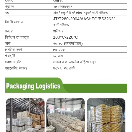
তরলতা
৩৫±১০
প্যাকিং
২৫ কেজি/ব্যাগ
রঙ
সাদা/ হলুদ/ নীল/ লাল/ সবুজ/ কাস্টমাইজড
JT/T280-2004/AASHTO/BS3262/
নির্বাহী মানদণ্ড
কাস্টমাইজড
চেহারা
পাউডার
নির্মাণের তাপমাত্রা
180°C-220°C
সাদা
৭০-৮৫ (কাস্টমাইজড)
বিপরীত সহগ
৫০-৫৫০
গ্যারান্টি
১২ মাস
সঞ্চয় পদ্ধতি
হালকা এবং আর্দ্রতা এড়িয়ে চলুন
প্যাকেজিং আকার
৪৫×৭০×৫ সেমি