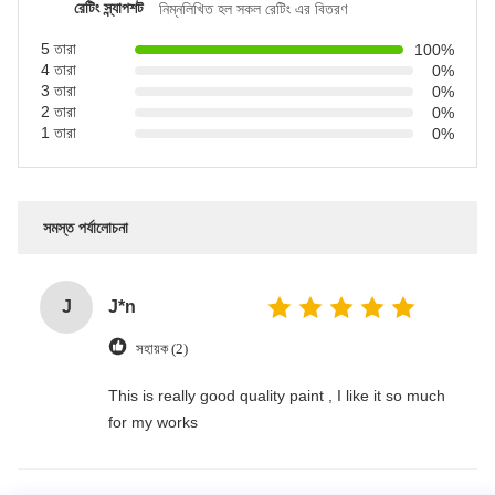
রেটিং স্ন্যাপশট
নিম্নলিখিত হল সকল রেটিং এর বিতরণ
5 তারা
100%
4 তারা
0%
3 তারা
0%
2 তারা
0%
1 তারা
0%
সমস্ত পর্যালোচনা
J
J*n
সহায়ক (2)
This is really good quality paint , I like it so much
for my works