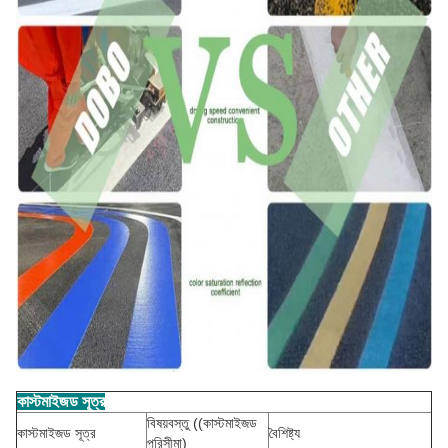
কাস্টমাইজড সূত্র
বিষয়বস্তু ((কাস্টমাইজড
কাস্টমাইজড সূত্র
বৈশিষ্ট্য
পরিসীমা)