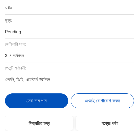
১ টন
মূল্য:
Pending
ডেলিভারি সময়:
3-7 কর্মদিবস
পেমেন্ট শর্তাবলী:
এল/সি, টি/টি, ওয়েস্টার্ন ইউনিয়ন
সেরা দাম পান
এখনই যোগাযোগ করুন
বিস্তারিত তথ্য
পণ্যের বর্ণনা