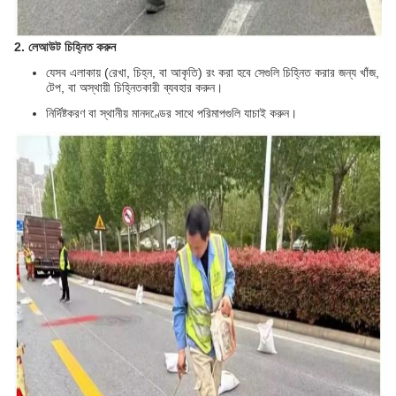
2. লেআউট চিহ্নিত করুন
যেসব এলাকায় (রেখা, চিহ্ন, বা আকৃতি) রং করা হবে সেগুলি চিহ্নিত করার জন্য খাঁজ,
টেপ, বা অস্থায়ী চিহ্নিতকারী ব্যবহার করুন।
নির্দিষ্টকরণ বা স্থানীয় মানদণ্ডের সাথে পরিমাপগুলি যাচাই করুন।