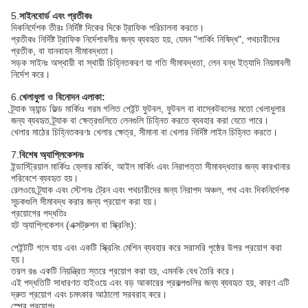
5.
সাইনবোর্ড এবং প্রতীকঃ
দিকনির্দেশক তীরঃ নির্দিষ্ট দিকের দিকে ট্রাফিক পরিচালনা করতে।
প্রতীকঃ নির্দিষ্ট ট্রাফিক নির্দেশাবলীর জন্য ব্যবহৃত হয়, যেমন "পার্কিং নিষিদ্ধ", পথচারীদের
প্রতীক, বা যানবাহন সীমাবদ্ধতা।
সড়ক সাইনঃ অস্থায়ী বা স্থায়ী চিহ্নিতকরণ যা গতি সীমাবদ্ধতা, লেন বন্ধ ইত্যাদি নিয়মাবলী
নির্দেশ করে।
6.
খেলাধুলা ও বিনোদন এলাকা:
ট্র্যাক অ্যান্ড ফিল্ড মার্কিংঃ গরম গলিত পেইন্ট ফুটবল, ফুটবল বা বাস্কেটবলের মতো খেলাধুলার
জন্য ব্যবহৃত ট্র্যাক বা ক্ষেত্রগুলিতে লেনগুলি চিহ্নিত করতে ব্যবহার করা যেতে পারে।
খেলার মাঠের চিহ্নিতকরণঃ খেলার ক্ষেত্র, সীমানা বা খেলার নির্দিষ্ট লাইন চিহ্নিত করতে।
7.
বিশেষ অ্যাপ্লিকেশনঃ
ইন্ডাস্ট্রিয়াল মার্কিংঃ ফ্লোর মার্কিং, আইল মার্কিং এবং নিরাপত্তা সীমাবদ্ধতার জন্য কারখানার
পরিবেশে ব্যবহৃত হয়।
রেলওয়ে ট্র্যাক এবং স্টেশনঃ ট্রেন এবং পথচারীদের জন্য নিরাপদ অঞ্চল, পথ এবং দিকনির্দেশক
সূচকগুলি সীমাবদ্ধ করার জন্য প্রয়োগ করা হয়।
প্রয়োগের পদ্ধতিঃ
হট অ্যাপ্লিকেশন (এক্সট্রুশন বা স্ক্রিনিং):
পেইন্টটি গলে যায় এবং একটি স্ক্রিনিং মেশিন ব্যবহার করে সরাসরি পৃষ্ঠের উপর প্রয়োগ করা
হয়।
তরল রঙ একটি নিয়ন্ত্রিত স্তরে প্রয়োগ করা হয়, এমনকি বেধ তৈরি করে।
এই পদ্ধতিটি সাধারণত হাইওয়ে এবং বড় আকারের প্রকল্পগুলির জন্য ব্যবহৃত হয়, কারণ এটি
দ্রুত প্রয়োগ এবং চমৎকার আঠালো সরবরাহ করে।
স্প্রে প্রয়োগঃ