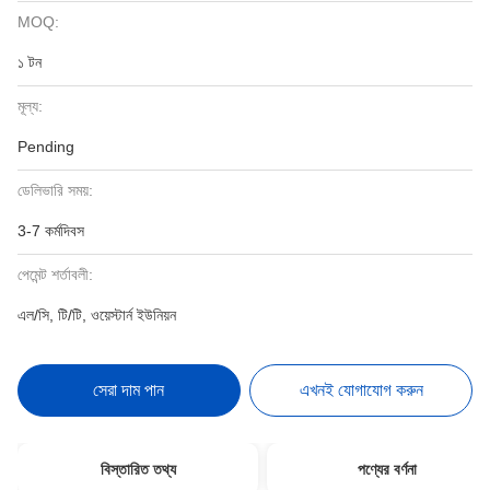
MOQ:
১ টন
মূল্য:
Pending
ডেলিভারি সময়:
3-7 কর্মদিবস
পেমেন্ট শর্তাবলী:
এল/সি, টি/টি, ওয়েস্টার্ন ইউনিয়ন
সেরা দাম পান
এখনই যোগাযোগ করুন
বিস্তারিত তথ্য
পণ্যের বর্ণনা