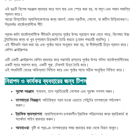
এই রঙটি বিশেষ সরঞ্জাম ব্যবহার করে গলে যায় এবং স্প্রে করা হয়, যা মসৃণ এবং সমান সমাপ্তি
প্রদান করে।
আরো বিস্তারিত অ্যাপ্লিকেশনের জন্য আদর্শ, যেমন প্রতীক, লোগো, বা জটিল চিহ্নিতকরণ।
প্রিফর্মড থার্মোপ্লাস্টিক শীট:
প্রাক-কাটা থার্মোপ্লাস্টিক শীটগুলি রাস্তার পৃষ্ঠের উপর প্রয়োগ করা যেতে পারে, বিশেষত উচ্চ
ট্র্যাফিকের জন্য বা খুব দৃশ্যমান চিহ্নগুলি তৈরি করতে (যেমন পথচারী ক্রসিং) ।
এই শীটগুলি গরম করা হয় এবং পৃষ্ঠের সাথে সংযুক্ত করা হয়, যা দীর্ঘস্থায়ী চিহ্ন প্রদান করে।
মেশিন এক্সট্রুশনঃ
এটি একটি এক্সট্রুশন মেশিন ব্যবহার করে সরাসরি রাস্তার পৃষ্ঠের উপর গলিত থার্মোপ্লাস্টিকের
একটি স্তর স্থাপন করে, একটি পুরু, টেকসই চিহ্ন তৈরি করে।
এই পদ্ধতিটি বেধের অভিন্নতা নিশ্চিত করে এবং পৃষ্ঠের সাথে সঠিক সংযুক্তি নিশ্চিত করে।
নিরাপদ ও কার্যকর ব্যবহারের জন্য টিপস
সুরক্ষা সরঞ্জাম
: গ্লাভস, তাপ প্রতিরোধী পোশাক এবং সুরক্ষা গগলস পরুন।
তাপমাত্রা নিয়ন্ত্রণ
: অতিরিক্ত গরম হওয়া এড়াতে পেইন্টের তাপমাত্রা পর্যবেক্ষণ
করুন।
ট্রাফিক ব্যবস্থাপনা
: অ্যাপ্লিকেশন চলাকালীন ট্রাফিক পরিচালনার জন্য ব্যারিকার্ড বা
সতর্কতা সাইন ব্যবহার করুন।
আবহাওয়া
: বৃষ্টি বা প্রচণ্ড তাপমাত্রার সময় ব্যবহার করা থেকে বিরত থাকুন।