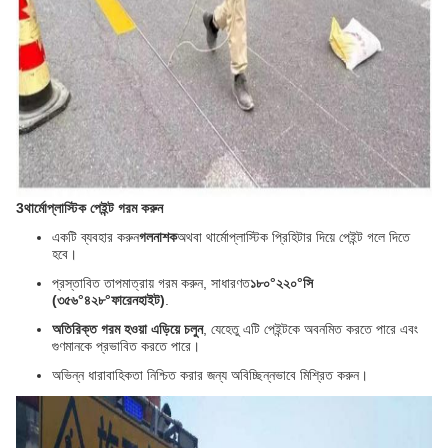
3থার্মোপ্লাস্টিক পেইন্ট গরম করুন
একটি ব্যবহার করুন
গলনাশক
অথবা থার্মোপ্লাস্টিক প্রিহিটার দিয়ে পেইন্ট গলে দিতে
হবে।
প্রস্তাবিত তাপমাত্রায় গরম করুন, সাধারণত
১৮০°২২০°সি
(৩৫৬°৪২৮°ফারেনহাইট)
.
অতিরিক্ত গরম হওয়া এড়িয়ে চলুন
, যেহেতু এটি পেইন্টকে অবনমিত করতে পারে এবং
গুণমানকে প্রভাবিত করতে পারে।
অভিন্ন ধারাবাহিকতা নিশ্চিত করার জন্য অবিচ্ছিন্নভাবে মিশ্রিত করুন।