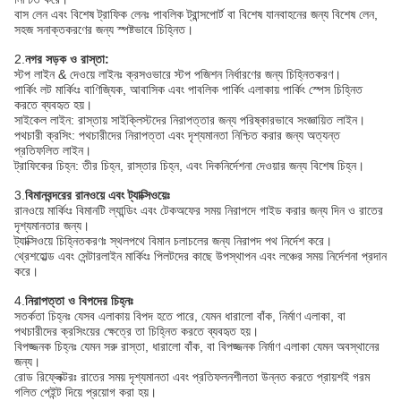
বাস লেন এবং বিশেষ ট্রাফিক লেনঃ পাবলিক ট্রান্সপোর্ট বা বিশেষ যানবাহনের জন্য বিশেষ লেন,
সহজ সনাক্তকরণের জন্য স্পষ্টভাবে চিহ্নিত।
2.
নগর সড়ক ও রাস্তা:
স্টপ লাইন & দেওয়ে লাইনঃ ক্রসওভারে স্টপ পজিশন নির্ধারণের জন্য চিহ্নিতকরণ।
পার্কিং লট মার্কিংঃ বাণিজ্যিক, আবাসিক এবং পাবলিক পার্কিং এলাকায় পার্কিং স্পেস চিহ্নিত
করতে ব্যবহৃত হয়।
সাইকেল লাইন: রাস্তায় সাইক্লিস্টদের নিরাপত্তার জন্য পরিষ্কারভাবে সংজ্ঞায়িত লাইন।
পথচারী ক্রসিং: পথচারীদের নিরাপত্তা এবং দৃশ্যমানতা নিশ্চিত করার জন্য অত্যন্ত
প্রতিফলিত লাইন।
ট্রাফিকের চিহ্ন: তীর চিহ্ন, রাস্তার চিহ্ন, এবং দিকনির্দেশনা দেওয়ার জন্য বিশেষ চিহ্ন।
3.
বিমানবন্দরের রানওয়ে এবং ট্যাক্সিওয়েঃ
রানওয়ে মার্কিংঃ বিমানটি ল্যান্ডিং এবং টেকঅফের সময় নিরাপদে গাইড করার জন্য দিন ও রাতের
দৃশ্যমানতার জন্য।
ট্যাক্সিওয়ে চিহ্নিতকরণঃ স্থলপথে বিমান চলাচলের জন্য নিরাপদ পথ নির্দেশ করে।
থ্রেশহোল্ড এবং সেন্টারলাইন মার্কিংঃ পিলটদের কাছে উপস্থাপন এবং লঞ্চের সময় নির্দেশনা প্রদান
করে।
4.
নিরাপত্তা ও বিপদের চিহ্নঃ
সতর্কতা চিহ্নঃ যেসব এলাকায় বিপদ হতে পারে, যেমন ধারালো বাঁক, নির্মাণ এলাকা, বা
পথচারীদের ক্রসিংয়ের ক্ষেত্রে তা চিহ্নিত করতে ব্যবহৃত হয়।
বিপজ্জনক চিহ্নঃ যেমন সরু রাস্তা, ধারালো বাঁক, বা বিপজ্জনক নির্মাণ এলাকা যেমন অবস্থানের
জন্য।
রোড রিফ্লেক্টরঃ রাতের সময় দৃশ্যমানতা এবং প্রতিফলনশীলতা উন্নত করতে প্রায়শই গরম
গলিত পেইন্ট দিয়ে প্রয়োগ করা হয়।