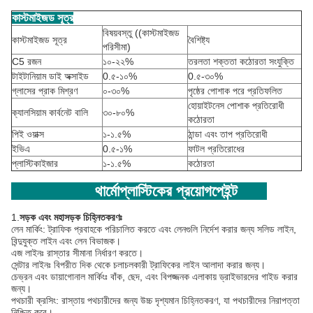
কাস্টমাইজড সূত্র
বিষয়বস্তু ((কাস্টমাইজড
কাস্টমাইজড সূত্র
বৈশিষ্ট্য
পরিসীমা)
C5 রজন
১০-২২%
তরলতা শক্ততা কঠোরতা সংযুক্তি
টাইটানিয়াম ডাই অক্সাইড
0.৫-১০%
0.৫-৩০%
গ্লাসের প্রাক মিশ্রণ
০-৩০%
পৃষ্ঠের পোশাক পরে প্রতিফলিত
হোয়াইটনেস পোশাক প্রতিরোধী
ক্যালসিয়াম কার্বনেট বালি
৩০-৮০%
কঠোরতা
পিই ওয়াক্স
১-১.৫%
ঠান্ডা এবং তাপ প্রতিরোধী
ইভিএ
0.৫-১%
ফাটল প্রতিরোধের
প্লাস্টিকাইজার
১-১.৫%
কঠোরতা
থার্মোপ্লাস্টিকের প্রয়োগ
পেইন্ট
1.
সড়ক এবং মহাসড়ক চিহ্নিতকরণঃ
লেন মার্কিং: ট্রাফিক প্রবাহকে পরিচালিত করতে এবং লেনগুলি নির্দেশ করার জন্য সলিড লাইন,
বিন্দুযুক্ত লাইন এবং লেন বিভাজক।
এজ লাইনঃ রাস্তার সীমানা নির্ধারণ করতে।
সেন্টার লাইনঃ বিপরীত দিক থেকে চলাচলকারী ট্রাফিকের লাইন আলাদা করার জন্য।
চেভ্রন এবং ডায়াগোনাল মার্কিংঃ বাঁক, ছেদ, এবং বিপজ্জনক এলাকায় ড্রাইভারদের গাইড করার
জন্য।
পথচারী ক্রসিং: রাস্তায় পথচারীদের জন্য উচ্চ দৃশ্যমান চিহ্নিতকরণ, যা পথচারীদের নিরাপত্তা
নিশ্চিত করে।