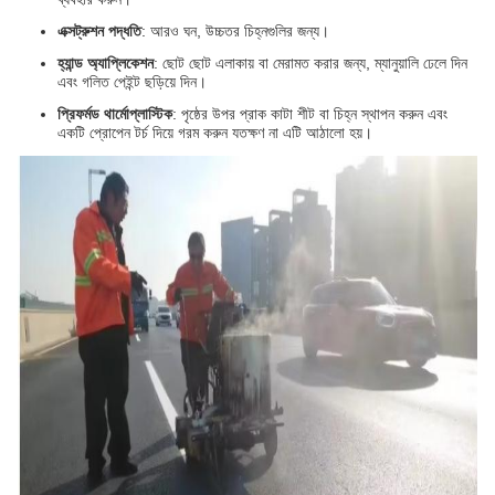
এক্সট্রুশন পদ্ধতি
: আরও ঘন, উচ্চতর চিহ্নগুলির জন্য।
হ্যান্ড অ্যাপ্লিকেশন
: ছোট ছোট এলাকায় বা মেরামত করার জন্য, ম্যানুয়ালি ঢেলে দিন
এবং গলিত পেইন্ট ছড়িয়ে দিন।
প্রিফর্মড থার্মোপ্লাস্টিক
: পৃষ্ঠের উপর প্রাক কাটা শীট বা চিহ্ন স্থাপন করুন এবং
একটি প্রোপেন টর্চ দিয়ে গরম করুন যতক্ষণ না এটি আঠালো হয়।