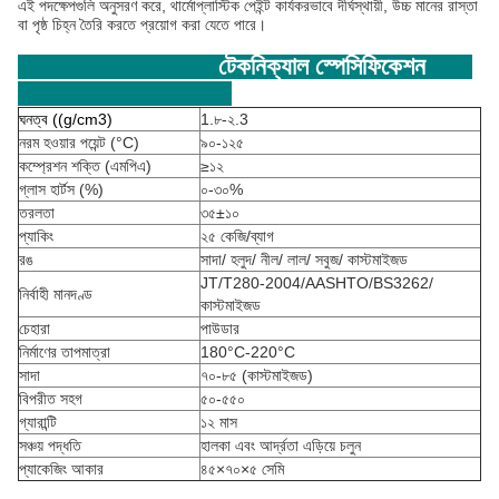
এই পদক্ষেপগুলি অনুসরণ করে, থার্মোপ্লাস্টিক পেইন্ট কার্যকরভাবে দীর্ঘস্থায়ী, উচ্চ মানের রাস্তা
বা পৃষ্ঠ চিহ্ন তৈরি করতে প্রয়োগ করা যেতে পারে।
টেকনিক্যাল স্পেসিফিকেশন
ঘনত্ব ((g/cm3)
1.৮-২.3
নরম হওয়ার পয়েন্ট (°C)
৯০-১২৫
কম্প্রেশন শক্তি (এমপিএ)
≥১২
গ্লাস হার্টস (%)
০-৩০%
তরলতা
৩৫±১০
প্যাকিং
২৫ কেজি/ব্যাগ
রঙ
সাদা/ হলুদ/ নীল/ লাল/ সবুজ/ কাস্টমাইজড
JT/T280-2004/AASHTO/BS3262/
নির্বাহী মানদণ্ড
কাস্টমাইজড
চেহারা
পাউডার
নির্মাণের তাপমাত্রা
180°C-220°C
সাদা
৭০-৮৫ (কাস্টমাইজড)
বিপরীত সহগ
৫০-৫৫০
গ্যারান্টি
১২ মাস
সঞ্চয় পদ্ধতি
হালকা এবং আর্দ্রতা এড়িয়ে চলুন
প্যাকেজিং আকার
৪৫×৭০×৫ সেমি