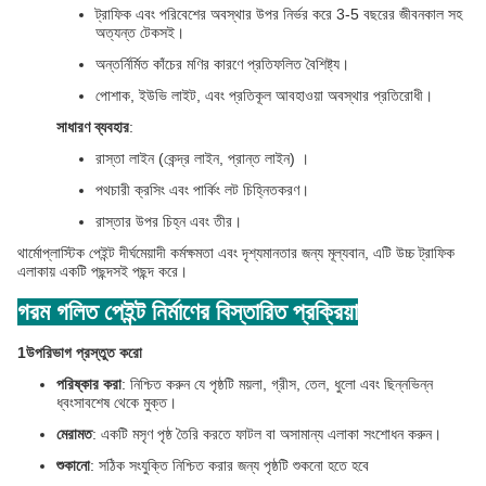
ট্রাফিক এবং পরিবেশের অবস্থার উপর নির্ভর করে 3-5 বছরের জীবনকাল সহ
অত্যন্ত টেকসই।
অন্তর্নির্মিত কাঁচের মণির কারণে প্রতিফলিত বৈশিষ্ট্য।
পোশাক, ইউভি লাইট, এবং প্রতিকূল আবহাওয়া অবস্থার প্রতিরোধী।
সাধারণ ব্যবহার
:
রাস্তা লাইন (কেন্দ্র লাইন, প্রান্ত লাইন) ।
পথচারী ক্রসিং এবং পার্কিং লট চিহ্নিতকরণ।
রাস্তার উপর চিহ্ন এবং তীর।
থার্মোপ্লাস্টিক পেইন্ট দীর্ঘমেয়াদী কর্মক্ষমতা এবং দৃশ্যমানতার জন্য মূল্যবান, এটি উচ্চ ট্রাফিক
এলাকায় একটি পছন্দসই পছন্দ করে।
গরম গলিত পেইন্ট নির্মাণের বিস্তারিত প্রক্রিয়া
1উপরিভাগ প্রস্তুত করো
পরিষ্কার করা
: নিশ্চিত করুন যে পৃষ্ঠটি ময়লা, গ্রীস, তেল, ধুলো এবং ছিন্নভিন্ন
ধ্বংসাবশেষ থেকে মুক্ত।
মেরামত
: একটি মসৃণ পৃষ্ঠ তৈরি করতে ফাটল বা অসামান্য এলাকা সংশোধন করুন।
শুকানো
: সঠিক সংযুক্তি নিশ্চিত করার জন্য পৃষ্ঠটি শুকনো হতে হবে