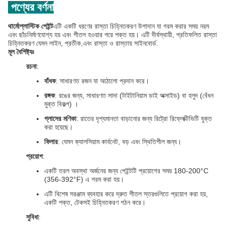
পণ্যের বর্ণনা
থার্মোপ্লাস্টিক পেইন্ট
এটি একটি ধরণের রাস্তা চিহ্নিতকরণ উপাদান যা গরম করার সময় নরম
এবং ছাঁচনির্মাণযোগ্য হয় এবং শীতল হওয়ার পরে শক্ত হয়। এটি দীর্ঘস্থায়ী, প্রতিফলিত রাস্তা
চিহ্নিতকরণ যেমন লাইন, প্রতীক,এবং রাস্তা ও রাস্তায় সাইনবোর্ড.
মূল বৈশিষ্ট্যঃ
রচনা
:
বাঁধক
: সাধারণত রজন যা আঠালো প্রদান করে।
রঙ্গক
: রঙের জন্য, সাধারণত সাদা (টাইটানিয়াম ডাই অক্সাইড) বা হলুদ (বেঁধন
মুক্ত বিকল্প) ।
গ্লাসের মণিকা
: রাতের দৃশ্যমানতা বাড়ানোর জন্য রিট্রো রিফ্লেক্টিভিটি যুক্ত
করা হয়েছে।
ফিলার
: যেমন ক্যালসিয়াম কার্বনেট, বড় এবং স্থিতিশীল জন্য।
প্রয়োগ
:
একটি তরল অবস্থা অর্জনের জন্য পেইন্টটি প্রয়োগের সময় 180-200°C
(356-392°F) এ গরম করা হয়।
এটি বিশেষ সরঞ্জাম ব্যবহার করে দ্রুত শীতল স্তরগুলিতে প্রয়োগ করা হয়,
একটি শক্ত, টেকসই চিহ্নিতকরণ গঠন করে।
সুবিধা
: