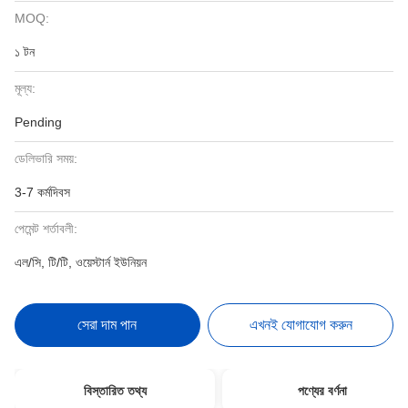
MOQ:
১ টন
মূল্য:
Pending
ডেলিভারি সময়:
3-7 কর্মদিবস
পেমেন্ট শর্তাবলী:
এল/সি, টি/টি, ওয়েস্টার্ন ইউনিয়ন
সেরা দাম পান
এখনই যোগাযোগ করুন
বিস্তারিত তথ্য
পণ্যের বর্ণনা