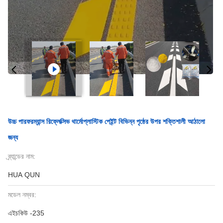
উচ্চ পারফরম্যান্স রিফ্লেক্সিভ থার্মোপ্লাস্টিক পেইন্ট বিভিন্ন পৃষ্ঠের উপর শক্তিশালী আঠালো
জন্য
ব্র্যান্ডের নাম:
HUA QUN
মডেল নম্বর:
এইচকিউ -235