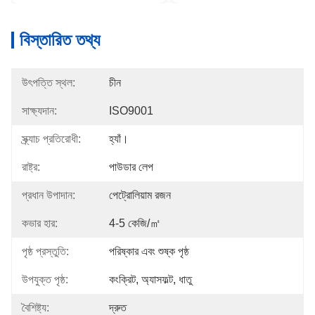
বিস্তারিত তথ্য
উৎপত্তি স্থল:
চীন
সাক্ষ্যদান:
ISO9001
স্ক্র্যাচ প্রতিরোধী:
হ্যাঁ।
রাষ্ট্র:
পাউডার লেপ
প্রধান উপাদান:
পেট্রোলিয়াম রজন
কভার হার:
4-5 কেজি/㎡
পৃষ্ঠ প্রস্তুতি:
পরিষ্কার এবং শুষ্ক পৃষ্ঠ
উপযুক্ত পৃষ্ঠ:
কংক্রিট, অ্যাসফল্ট, ধাতু
বৈশিষ্ট্য:
দ্রুত