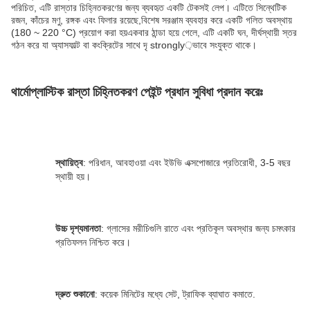
পরিচিত, এটি রাস্তার চিহ্নিতকরণের জন্য ব্যবহৃত একটি টেকসই লেপ। এটিতে সিন্থেটিক 
রজন, কাঁচের মণু, রঙ্গক এবং ফিলার রয়েছে,বিশেষ সরঞ্জাম ব্যবহার করে একটি গলিত অবস্থায় 
(180 ~ 220 °C) প্রয়োগ করা হয়একবার ঠান্ডা হয়ে গেলে, এটি একটি ঘন, দীর্ঘস্থায়ী স্তর 
গঠন করে যা অ্যাসফাল্ট বা কংক্রিটের সাথে দৃ strongly়ভাবে সংযুক্ত থাকে।
থার্মোপ্লাস্টিক রাস্তা চিহ্নিতকরণ পেইন্ট প্রধান সুবিধা প্রদান করেঃ
স্থায়িত্ব
: পরিধান, আবহাওয়া এবং ইউভি এক্সপোজারে প্রতিরোধী, 3-5 বছর 
স্থায়ী হয়।
উচ্চ দৃশ্যমানতা
: গ্লাসের মরীচিগুলি রাতে এবং প্রতিকূল অবস্থার জন্য চমৎকার 
প্রতিফলন নিশ্চিত করে।
দ্রুত শুকানো
: কয়েক মিনিটের মধ্যে সেট, ট্রাফিক ব্যাঘাত কমাতে.