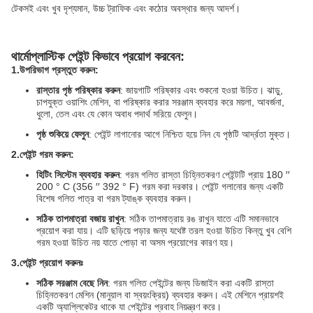
টেকসই এবং খুব দৃশ্যমান, উচ্চ ট্রাফিক এবং কঠোর অবস্থার জন্য আদর্শ।
থার্মোপ্লাস্টিক পেইন্ট কিভাবে প্রয়োগ করবেন:
1.
উপরিভাগ প্রস্তুত করুন:
রাস্তার পৃষ্ঠ পরিষ্কার করুন
: জায়গাটি পরিষ্কার এবং শুকনো হওয়া উচিত। ঝাড়ু,
চাপযুক্ত ওয়াশিং মেশিন, বা পরিষ্কার করার সরঞ্জাম ব্যবহার করে ময়লা, আবর্জনা,
ধুলো, তেল এবং যে কোন অবাধ পদার্থ সরিয়ে ফেলুন।
পৃষ্ঠ শুকিয়ে ফেলুন
: পেইন্ট লাগানোর আগে নিশ্চিত হয়ে নিন যে পৃষ্ঠটি আর্দ্রতা মুক্ত।
2.
পেইন্ট গরম করুন:
হিটিং সিস্টেম ব্যবহার করুন
: গরম গলিত রাস্তা চিহ্নিতকরণ পেইন্টটি প্রায় 180 ′′
200 ° C (356 ′′ 392 ° F) গরম করা দরকার। পেইন্ট গলানোর জন্য একটি
বিশেষ গলিত পাত্র বা গরম ট্যাঙ্ক ব্যবহার করুন।
সঠিক তাপমাত্রা বজায় রাখুন
: সঠিক তাপমাত্রায় রঙ রাখুন যাতে এটি সমানভাবে
প্রয়োগ করা যায়। এটি ছড়িয়ে পড়ার জন্য যথেষ্ট তরল হওয়া উচিত কিন্তু খুব বেশি
গরম হওয়া উচিত নয় যাতে পোড়া বা অসম প্রয়োগের কারণ হয়।
3.
পেইন্ট প্রয়োগ করুনঃ
সঠিক সরঞ্জাম বেছে নিন
: গরম গলিত পেইন্টের জন্য ডিজাইন করা একটি রাস্তা
চিহ্নিতকরণ মেশিন (মানুয়াল বা স্বয়ংক্রিয়) ব্যবহার করুন। এই মেশিনে প্রায়শই
একটি অ্যাপ্লিকেটর থাকে যা পেইন্টের প্রবাহ নিয়ন্ত্রণ করে।