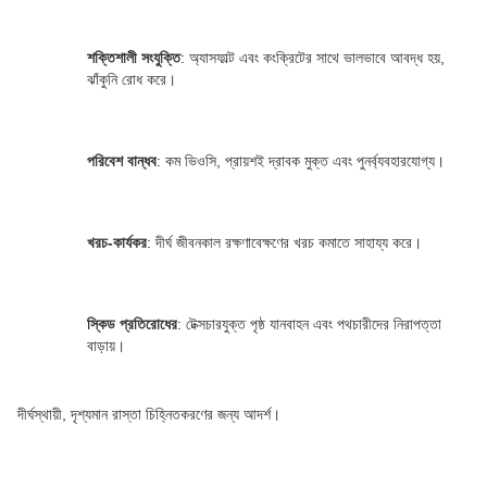
শক্তিশালী সংযুক্তি
: অ্যাসফাল্ট এবং কংক্রিটের সাথে ভালভাবে আবদ্ধ হয়, 
ঝাঁকুনি রোধ করে।
পরিবেশ বান্ধব
: কম ভিওসি, প্রায়শই দ্রাবক মুক্ত এবং পুনর্ব্যবহারযোগ্য।
খরচ-কার্যকর
: দীর্ঘ জীবনকাল রক্ষণাবেক্ষণের খরচ কমাতে সাহায্য করে।
স্কিড প্রতিরোধের
: টেক্সচারযুক্ত পৃষ্ঠ যানবাহন এবং পথচারীদের নিরাপত্তা 
বাড়ায়।
দীর্ঘস্থায়ী, দৃশ্যমান রাস্তা চিহ্নিতকরণের জন্য আদর্শ।