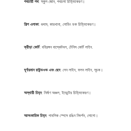
পথচারী পথ
: স্কুল জোন, পথচলা চিহ্নিতকরণ।
শিল্প এলাকা
: গুদাম, কারখানা, লোডিং ডক চিহ্নিতকরণ।
ক্রীড়া কোর্ট
: বহিরঙ্গন বাস্কেটবল, টেনিস কোর্ট লাইন.
ঘূর্ণায়মান রাউন্ডওভ এবং ছেদ
: লেন লাইন, ফলন লাইন, সূচক।
অস্থায়ী চিহ্ন
: নির্মাণ অঞ্চল, ইভেন্টের চিহ্নিতকরণ।
আলংকারিক চিহ্ন
: পাবলিক স্পেসে রঙিন নিদর্শন, লোগো।