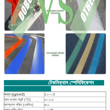
টেকনিক্যাল স্পেসিফিকেশন
ঘনত্ব ((g/cm3)
1.৮-২.3
নরম হওয়ার পয়েন্ট (°C)
৯০-১২৫
কম্প্রেশন শক্তি (এমপিএ)
≥১২
গ্লাস হার্টস (%)
০-৩০%