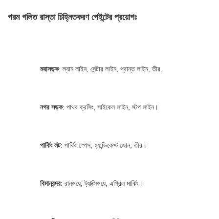
গরম গলিত রাস্তা চিহ্নিতকরণ পেইন্টের প্রয়োগঃ
মহাসড়ক
: ল্যান লাইন, সেন্টার লাইন, প্রান্ত লাইন, তীর.
নগর সড়ক
: পাথর ক্রসিং, সাইকেল লাইন, স্টপ লাইন।
পার্কিং লট
: পার্কিং স্পেস, হ্যান্ডিকেপ্ট জোন, তীর।
বিমানবন্দর
: রানওয়ে, ট্যাক্সিওয়ে, এপ্রিল মার্কিং।