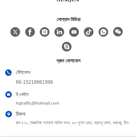
সোশ্যাল মিডিয়া
দ্রুত যোগাযোগ
টেলিফোন
86-15218861996
ই-মেইল
hqtraffic@hotmail.com
ঠিকানা
রুম ৫২২, বৈজ্ঞানিক গবেষণা অফিস ভবন, ৬৩ পুণান রোড, হুয়াংপু জেলা, গুয়াংজু, চীন