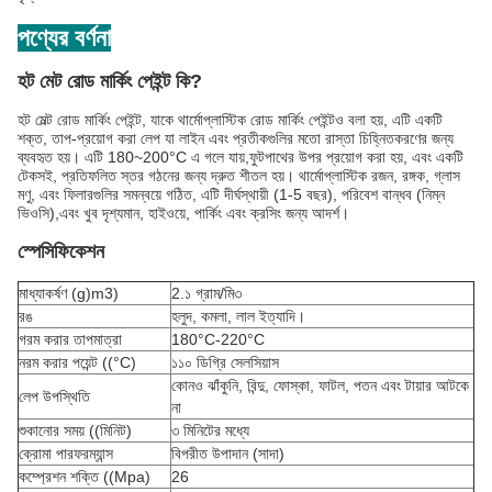
পণ্যের বর্ণনা
হট মেট রোড মার্কিং পেইন্ট কি?
হট মেল্ট রোড মার্কিং পেইন্ট, যাকে থার্মোপ্লাস্টিক রোড মার্কিং পেইন্টও বলা হয়, এটি একটি
শক্ত, তাপ-প্রয়োগ করা লেপ যা লাইন এবং প্রতীকগুলির মতো রাস্তা চিহ্নিতকরণের জন্য
ব্যবহৃত হয়। এটি 180~200°C এ গলে যায়,ফুটপাথের উপর প্রয়োগ করা হয়, এবং একটি
টেকসই, প্রতিফলিত স্তর গঠনের জন্য দ্রুত শীতল হয়। থার্মোপ্লাস্টিক রজন, রঙ্গক, গ্লাস
মণু, এবং ফিলারগুলির সমন্বয়ে গঠিত, এটি দীর্ঘস্থায়ী (1-5 বছর), পরিবেশ বান্ধব (নিম্ন
ভিওসি),এবং খুব দৃশ্যমান, হাইওয়ে, পার্কিং এবং ক্রসিং জন্য আদর্শ।
স্পেসিফিকেশন
মাধ্যাকর্ষণ (g)
m3)
2.১ গ্রাম/মি৩
রঙ
হলুদ, কমলা, লাল ইত্যাদি।
গরম করার তাপমাত্রা
180°C-220°C
নরম করার পয়েন্ট ((°C)
১১০ ডিগ্রি সেলসিয়াস
কোনও ঝাঁকুনি, বিন্দু, ফোস্কা, ফাটল, পতন এবং টায়ার আটকে
লেপ উপস্থিতি
না
শুকানোর সময় ((মিনিট)
৩ মিনিটের মধ্যে
ক্রোমা পারফরম্যান্স
বিপরীত উপাদান (সাদা)
কম্প্রেশন শক্তি ((Mpa)
26