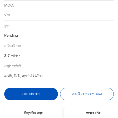
MOQ:
১ টন
মূল্য:
Pending
ডেলিভারি সময়:
3-7 কর্মদিবস
পেমেন্ট শর্তাবলী:
এল/সি, টি/টি, ওয়েস্টার্ন ইউনিয়ন
সেরা দাম পান
এখনই যোগাযোগ করুন
বিস্তারিত তথ্য
পণ্যের বর্ণনা