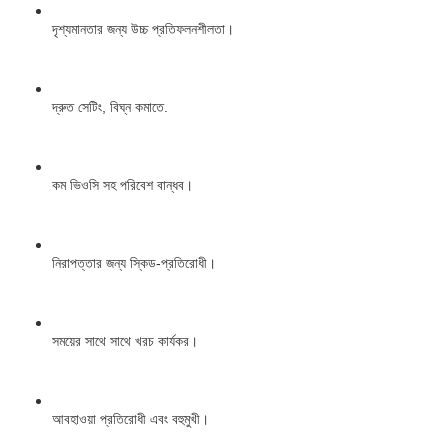
দৃশ্যমানতার জন্য উচ্চ প্রতিফলনশীলতা।
দ্রুত সেটিং, বিঘ্ন কমাতে.
কম ভিওসি সহ পরিবেশ বান্ধব।
নিরাপত্তার জন্য স্কিড-প্রতিরোধী।
সময়ের সাথে সাথে খরচ কার্যকর।
আবহাওয়া প্রতিরোধী এবং বহুমুখী।