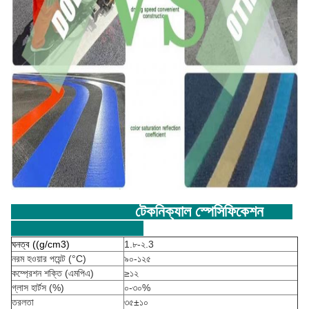
টেকনিক্যাল স্পেসিফিকেশন
ঘনত্ব ((g/cm3)
1.৮-২.3
নরম হওয়ার পয়েন্ট (°C)
৯০-১২৫
কম্প্রেশন শক্তি (এমপিএ)
≥১২
গ্লাস হার্টস (%)
০-৩০%
তরলতা
৩৫±১০