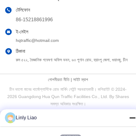
টেলিফোন
86-15218861996
ই-মেইল
hqtraffic@hotmail.com
ঠিকানা
রুম ৫২২, বৈজ্ঞানিক গবেষণা অফিস ভবন, ৬৩ পুণান রোড, হুয়াংপু জেলা, গুয়াংজু, চীন
গোপনীয়তা নীতি
|
সাইট ম্যাপ
চীন ভালো মানের থার্মোপ্লাস্টিক রোড মার্কিং পেইন্ট সরবরাহকারী। কপিরাইট © 2024-
2026 Guangdong Hua Qun Traffic Facilities Co., Ltd. By Shares
সমস্ত অধিকার সংরক্ষিত।
Linly Liao