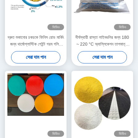
ভিডিও
ভিডিও
দ্রুত শুকানোর চকচকে ফিনিস রোড মার্কিং
দীর্ঘস্থায়ী রাস্তা লাইনগুলির জন্য 180
জন্য থার্মোপ্লাস্টিক পেইন্ট গরম গলিত
~ 220 °C অ্যাপ্লিকেশন তাপমাত্রা
রোড মার্কিং পেইন্ট
এবং দ্রুত শুকানোর (3 মিনিট) সঙ্গে C5
সেরা দাম পান
সেরা দাম পান
রজন থার্মোপ্লাস্টিক রাস্তা চিহ্নিতকরণ
পেইন্ট
ভিডিও
ভিডিও