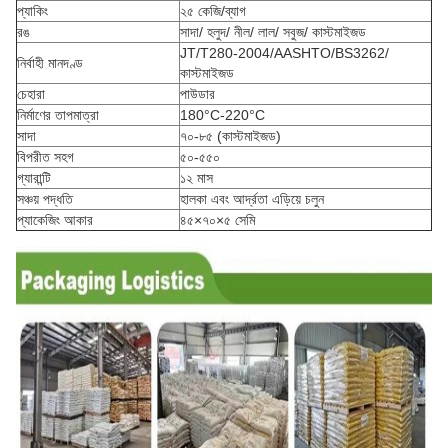
প্যাকিং
২৫ কেজি/ব্যাগ
রঙ
সাদা/ হলুদ/ নীল/ লাল/ সবুজ/ কাস্টমাইজড
JT/T280-2004/AASHTO/BS3262/
নির্বাহী মানদণ্ড
কাস্টমাইজড
চেহারা
পাউডার
নির্মাণের তাপমাত্রা
180°C-220°C
সাদা
৭০-৮৫ (কাস্টমাইজড)
বিপরীত সহগ
৫০-৫৫০
গ্যারান্টি
১২ মাস
সঞ্চয় পদ্ধতি
হালকা এবং আর্দ্রতা এড়িয়ে চলুন
প্যাকেজিং আকার
৪৫×৭০×৫ সেমি