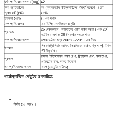
ঘর্ষণ প্রতিরোধ ক্ষমতা ((mg)
42
ক্ষার প্রতিরোধের
বড় (ক্যালসিয়াম হাইড্রক্সাইডের পরিপূর্ণ দ্রবণে ২৪ ঘন্টা
গ্লাস হার্ট ((%)
২০%
তরলতা (গুলি)
৪০ এর দশক
লেপ প্রতিরোধের
-১০ ডিগ্রি সেলসিয়াসে ৪ ঘন্টা
25 কেজি/ব্যাগ, প্লাস্টিকের বোনা ব্যাগ দ্বারা। এক 20 ̊
প্যাকেজ
কন্টেইনার সর্বোচ্চ 26 টন লোড করতে পারে
তাপ প্রতিরোধ ক্ষমতা
কয়েক ঘণ্টার জন্য 200°C-220°C এর নিচে
সি৫ পেট্রোলিয়াম রেসিন, সিএসিও৩, ওয়াক্স, গ্লাস মণু, ইভিএ,
উপাদান
পিই ইত্যাদি।
রাস্তা চিহ্নিতকরণ, সরল রেখা, বিন্দুযুক্ত রেখা, বক্ররেখা,
প্রয়োগ
ওরিয়েন্টেড তীর, অক্ষর ইত্যাদি
জল প্রতিরোধের ক্ষমতা
দারুণ (২৪ ঘন্টা পানিতে)
থার্মোপ্লাস্টিক পেইন্টের উপকারিতা:
দীর্ঘায়ু (১৫ বছর) ।