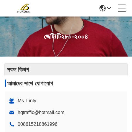
জেটি/টি২৮০-২০০৪
সকল বিভাগ
আমাদের সাথে যোগাযোগ
Ms. Linly
hqtraffic@hotmail.com
008615218861996