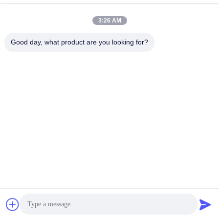
3:26 AM
দ্রুত যোগাযোগ
Good day, what product are you looking for?
টেলিফোন
86-15218861996
ই-মেইল
hqtraffic@hotmail.com
ঠিকানা
রুম ৫২২, বৈজ্ঞানিক গবেষণা অফিস ভবন, ৬৩ পুণান রোড, হুয়াংপু জেলা, গুয়াংজু, চীন
গোপনীয়তা নীতি
|
সাইট ম্যাপ
চীন ভালো মানের থার্মোপ্লাস্টিক রোড মার্কিং পেইন্ট সরবরাহকারী। কপিরাইট © 2024-
2026 Guangdong Hua Qun Traffic Facilities Co., Ltd. By Shares
সমস্ত অধিকার সংরক্ষিত।